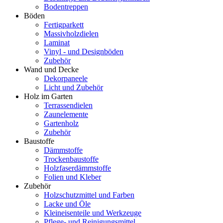
Bodentreppen
Böden
Fertigparkett
Massivholzdielen
Laminat
Vinyl - und Designböden
Zubehör
Wand und Decke
Dekorpaneele
Licht und Zubehör
Holz im Garten
Terrassendielen
Zaunelemente
Gartenholz
Zubehör
Baustoffe
Dämmstoffe
Trockenbaustoffe
Holzfaserdämmstoffe
Folien und Kleber
Zubehör
Holzschutzmittel und Farben
Lacke und Öle
Kleineisenteile und Werkzeuge
Pflege- und Reinigungsmittel