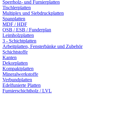
Sperrholz- und Furnierplatten
Tischlerplatten
Multiplex und Siebdruckplatten
Spanplatten
MDF / HDF
OSB / ESB / Funderplan
Leimholzplatten
3 - Schichtplatten
Arbeitplatten, Fensterbänke und Zubehör
Schichtstoffe
Kanten
Dekorplatten
Kompaktplatten
Mineralwerkstoffe
Verbundplatten
Edelfunierte Platten
Furnierschichtholz / LVL