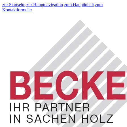
zur Startseite
zur Hauptnavigation
zum Hauptinhalt
zum
Kontaktformular