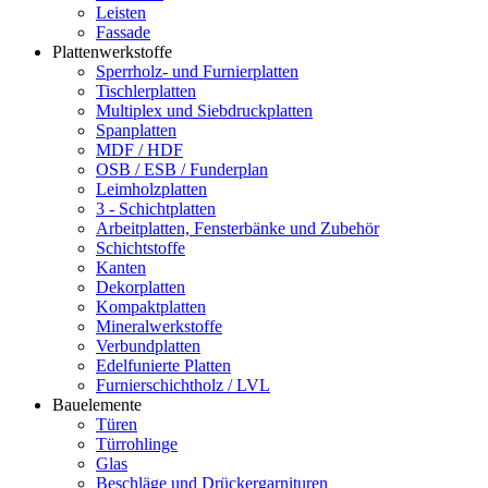
Leisten
Fassade
Plattenwerkstoffe
Sperrholz- und Furnierplatten
Tischlerplatten
Multiplex und Siebdruckplatten
Spanplatten
MDF / HDF
OSB / ESB / Funderplan
Leimholzplatten
3 - Schichtplatten
Arbeitplatten, Fensterbänke und Zubehör
Schichtstoffe
Kanten
Dekorplatten
Kompaktplatten
Mineralwerkstoffe
Verbundplatten
Edelfunierte Platten
Furnierschichtholz / LVL
Bauelemente
Türen
Türrohlinge
Glas
Beschläge und Drückergarnituren