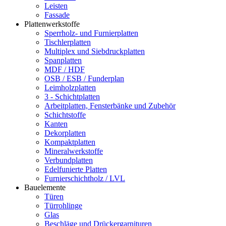
Leisten
Fassade
Plattenwerkstoffe
Sperrholz- und Furnierplatten
Tischlerplatten
Multiplex und Siebdruckplatten
Spanplatten
MDF / HDF
OSB / ESB / Funderplan
Leimholzplatten
3 - Schichtplatten
Arbeitplatten, Fensterbänke und Zubehör
Schichtstoffe
Kanten
Dekorplatten
Kompaktplatten
Mineralwerkstoffe
Verbundplatten
Edelfunierte Platten
Furnierschichtholz / LVL
Bauelemente
Türen
Türrohlinge
Glas
Beschläge und Drückergarnituren