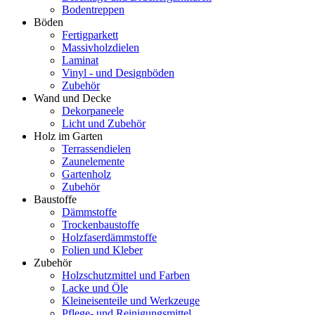
Bodentreppen
Böden
Fertigparkett
Massivholzdielen
Laminat
Vinyl - und Designböden
Zubehör
Wand und Decke
Dekorpaneele
Licht und Zubehör
Holz im Garten
Terrassendielen
Zaunelemente
Gartenholz
Zubehör
Baustoffe
Dämmstoffe
Trockenbaustoffe
Holzfaserdämmstoffe
Folien und Kleber
Zubehör
Holzschutzmittel und Farben
Lacke und Öle
Kleineisenteile und Werkzeuge
Pflege- und Reinigungsmittel