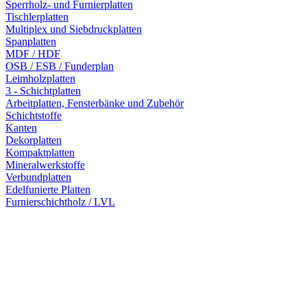
Sperrholz- und Furnierplatten
Tischlerplatten
Multiplex und Siebdruckplatten
Spanplatten
MDF / HDF
OSB / ESB / Funderplan
Leimholzplatten
3 - Schichtplatten
Arbeitplatten, Fensterbänke und Zubehör
Schichtstoffe
Kanten
Dekorplatten
Kompaktplatten
Mineralwerkstoffe
Verbundplatten
Edelfunierte Platten
Furnierschichtholz / LVL