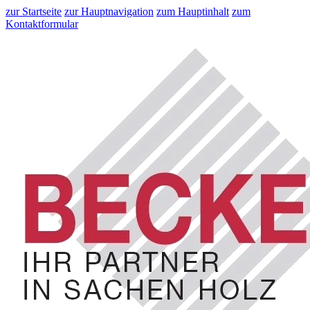
zur Startseite
zur Hauptnavigation
zum Hauptinhalt
zum
Kontaktformular