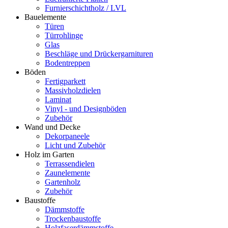
Furnierschichtholz / LVL
Bauelemente
Türen
Türrohlinge
Glas
Beschläge und Drückergarnituren
Bodentreppen
Böden
Fertigparkett
Massivholzdielen
Laminat
Vinyl - und Designböden
Zubehör
Wand und Decke
Dekorpaneele
Licht und Zubehör
Holz im Garten
Terrassendielen
Zaunelemente
Gartenholz
Zubehör
Baustoffe
Dämmstoffe
Trockenbaustoffe
Holzfaserdämmstoffe