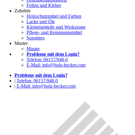
Folien und Kleber
Zubehör
Holzschutzmittel und Farben
Lacke und Öle
Kleineisenteile und Werkzeuge
Pflege- und Reinigungsmittel
Sonstiges
Muster
Muster
Probleme mit dem Login?
Telefon: 06157/948-0
E-Mail: info@holz-becker.com
Probleme mit dem Login?
|
Telefon: 06157/948-0
|
E-Mail: info@holz-becker.com