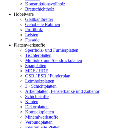
Konstruktionsvollholz
Brettschichtholz
Hobelware
Glattkantbretter
Gehobelte Rahmen
Profilholz
Leisten
Fassade
Plattenwerkstoffe
Sperrholz- und Furnierplatten
Tischlerplatten
Multiplex und Siebdruckplatten
Spanplatten
MDF / HDF
OSB / ESB / Funderplan
Leimholzplatten
3 - Schichtplatten
Arbeitplatten, Fensterbänke und Zubehör
Schichtstoffe
Kanten
Dekorplatten
Kompaktplatten
Mineralwerkstoffe
Verbundplatten
Edelfunierte Platten