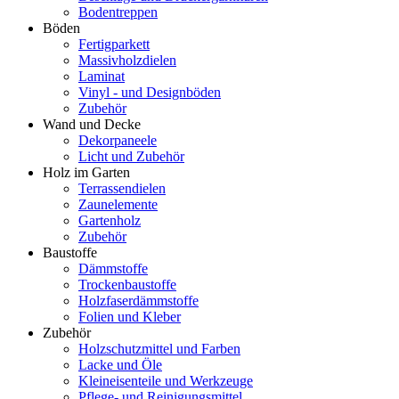
Bodentreppen
Böden
Fertigparkett
Massivholzdielen
Laminat
Vinyl - und Designböden
Zubehör
Wand und Decke
Dekorpaneele
Licht und Zubehör
Holz im Garten
Terrassendielen
Zaunelemente
Gartenholz
Zubehör
Baustoffe
Dämmstoffe
Trockenbaustoffe
Holzfaserdämmstoffe
Folien und Kleber
Zubehör
Holzschutzmittel und Farben
Lacke und Öle
Kleineisenteile und Werkzeuge
Pflege- und Reinigungsmittel