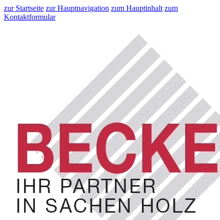
zur Startseite
zur Hauptnavigation
zum Hauptinhalt
zum
Kontaktformular