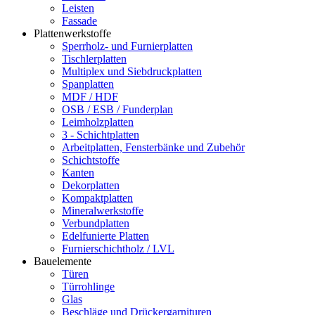
Leisten
Fassade
Plattenwerkstoffe
Sperrholz- und Furnierplatten
Tischlerplatten
Multiplex und Siebdruckplatten
Spanplatten
MDF / HDF
OSB / ESB / Funderplan
Leimholzplatten
3 - Schichtplatten
Arbeitplatten, Fensterbänke und Zubehör
Schichtstoffe
Kanten
Dekorplatten
Kompaktplatten
Mineralwerkstoffe
Verbundplatten
Edelfunierte Platten
Furnierschichtholz / LVL
Bauelemente
Türen
Türrohlinge
Glas
Beschläge und Drückergarnituren