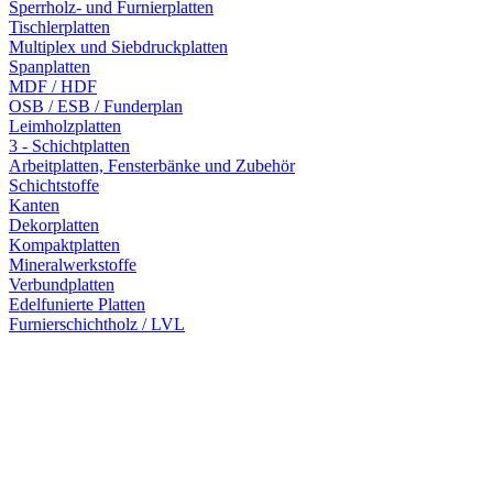
Sperrholz- und Furnierplatten
Tischlerplatten
Multiplex und Siebdruckplatten
Spanplatten
MDF / HDF
OSB / ESB / Funderplan
Leimholzplatten
3 - Schichtplatten
Arbeitplatten, Fensterbänke und Zubehör
Schichtstoffe
Kanten
Dekorplatten
Kompaktplatten
Mineralwerkstoffe
Verbundplatten
Edelfunierte Platten
Furnierschichtholz / LVL