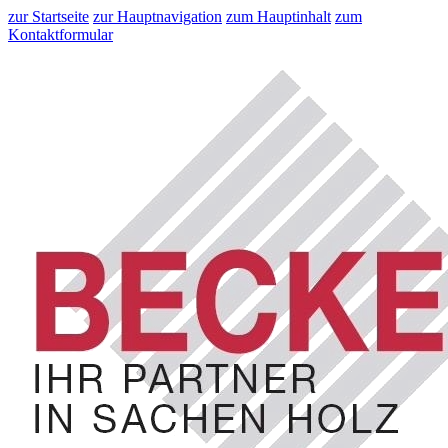
zur Startseite
zur Hauptnavigation
zum Hauptinhalt
zum
Kontaktformular