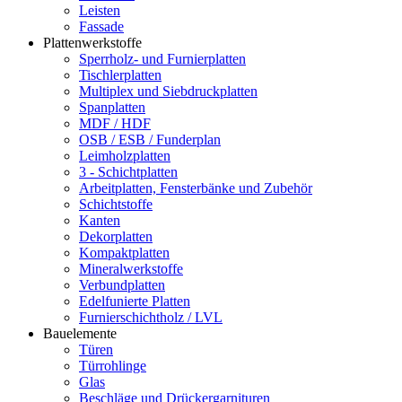
Leisten
Fassade
Plattenwerkstoffe
Sperrholz- und Furnierplatten
Tischlerplatten
Multiplex und Siebdruckplatten
Spanplatten
MDF / HDF
OSB / ESB / Funderplan
Leimholzplatten
3 - Schichtplatten
Arbeitplatten, Fensterbänke und Zubehör
Schichtstoffe
Kanten
Dekorplatten
Kompaktplatten
Mineralwerkstoffe
Verbundplatten
Edelfunierte Platten
Furnierschichtholz / LVL
Bauelemente
Türen
Türrohlinge
Glas
Beschläge und Drückergarnituren