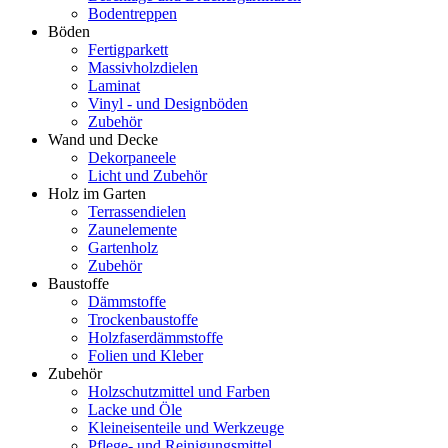
Bodentreppen
Böden
Fertigparkett
Massivholzdielen
Laminat
Vinyl - und Designböden
Zubehör
Wand und Decke
Dekorpaneele
Licht und Zubehör
Holz im Garten
Terrassendielen
Zaunelemente
Gartenholz
Zubehör
Baustoffe
Dämmstoffe
Trockenbaustoffe
Holzfaserdämmstoffe
Folien und Kleber
Zubehör
Holzschutzmittel und Farben
Lacke und Öle
Kleineisenteile und Werkzeuge
Pflege- und Reinigungsmittel