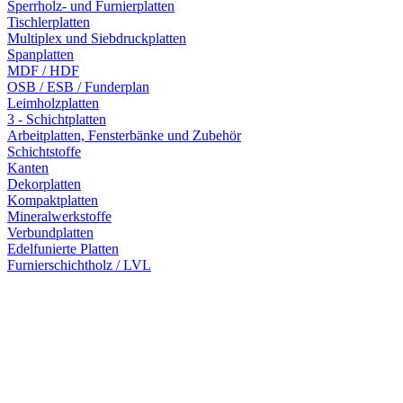
Sperrholz- und Furnierplatten
Tischlerplatten
Multiplex und Siebdruckplatten
Spanplatten
MDF / HDF
OSB / ESB / Funderplan
Leimholzplatten
3 - Schichtplatten
Arbeitplatten, Fensterbänke und Zubehör
Schichtstoffe
Kanten
Dekorplatten
Kompaktplatten
Mineralwerkstoffe
Verbundplatten
Edelfunierte Platten
Furnierschichtholz / LVL