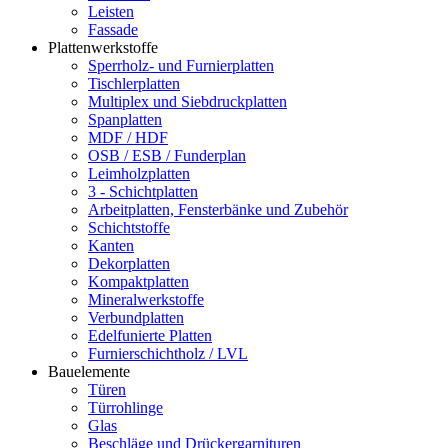
Leisten
Fassade
Plattenwerkstoffe
Sperrholz- und Furnierplatten
Tischlerplatten
Multiplex und Siebdruckplatten
Spanplatten
MDF / HDF
OSB / ESB / Funderplan
Leimholzplatten
3 - Schichtplatten
Arbeitplatten, Fensterbänke und Zubehör
Schichtstoffe
Kanten
Dekorplatten
Kompaktplatten
Mineralwerkstoffe
Verbundplatten
Edelfunierte Platten
Furnierschichtholz / LVL
Bauelemente
Türen
Türrohlinge
Glas
Beschläge und Drückergarnituren