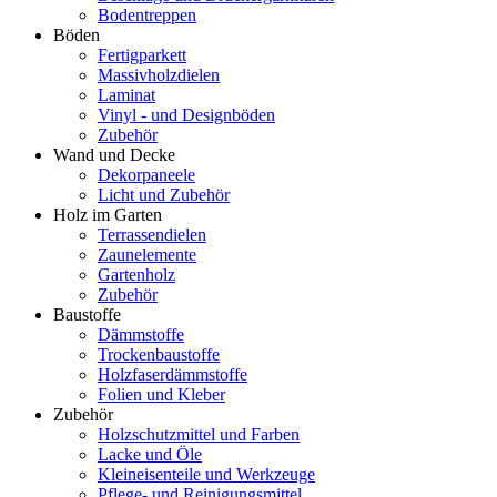
Bodentreppen
Böden
Fertigparkett
Massivholzdielen
Laminat
Vinyl - und Designböden
Zubehör
Wand und Decke
Dekorpaneele
Licht und Zubehör
Holz im Garten
Terrassendielen
Zaunelemente
Gartenholz
Zubehör
Baustoffe
Dämmstoffe
Trockenbaustoffe
Holzfaserdämmstoffe
Folien und Kleber
Zubehör
Holzschutzmittel und Farben
Lacke und Öle
Kleineisenteile und Werkzeuge
Pflege- und Reinigungsmittel