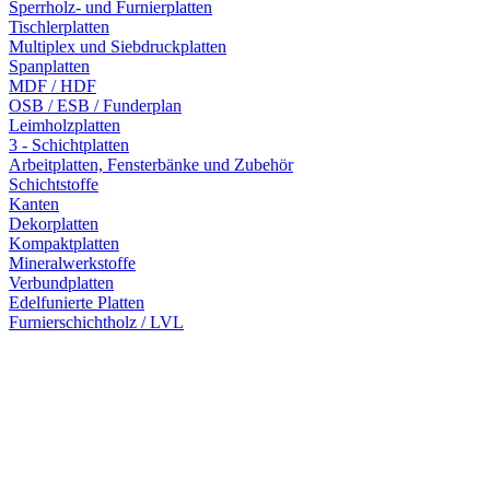
Sperrholz- und Furnierplatten
Tischlerplatten
Multiplex und Siebdruckplatten
Spanplatten
MDF / HDF
OSB / ESB / Funderplan
Leimholzplatten
3 - Schichtplatten
Arbeitplatten, Fensterbänke und Zubehör
Schichtstoffe
Kanten
Dekorplatten
Kompaktplatten
Mineralwerkstoffe
Verbundplatten
Edelfunierte Platten
Furnierschichtholz / LVL