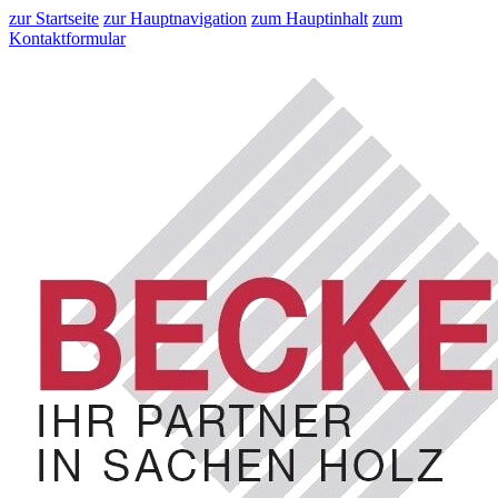
zur Startseite
zur Hauptnavigation
zum Hauptinhalt
zum
Kontaktformular