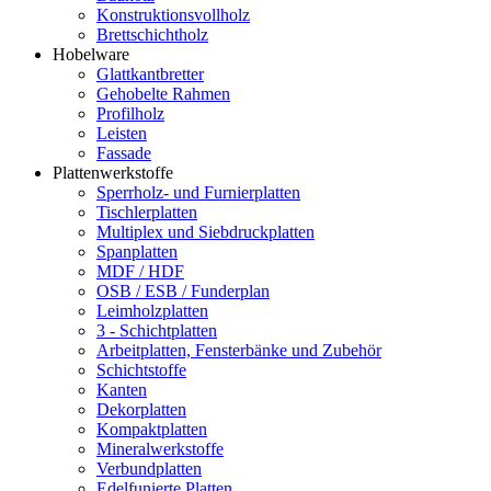
Konstruktionsvollholz
Brettschichtholz
Hobelware
Glattkantbretter
Gehobelte Rahmen
Profilholz
Leisten
Fassade
Plattenwerkstoffe
Sperrholz- und Furnierplatten
Tischlerplatten
Multiplex und Siebdruckplatten
Spanplatten
MDF / HDF
OSB / ESB / Funderplan
Leimholzplatten
3 - Schichtplatten
Arbeitplatten, Fensterbänke und Zubehör
Schichtstoffe
Kanten
Dekorplatten
Kompaktplatten
Mineralwerkstoffe
Verbundplatten
Edelfunierte Platten