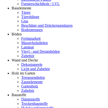
Furnierschichtholz / LVL
Bauelemente
Türen
Türrohlinge
Glas
Beschläge und Drückergarnituren
Bodentreppen
Böden
Fertigparkett
Massivholzdielen
Laminat
Vinyl - und Designböden
Zubehör
Wand und Decke
Dekorpaneele
Licht und Zubehör
Holz im Garten
Terrassendielen
Zaunelemente
Gartenholz
Zubehör
Baustoffe
Dämmstoffe
Trockenbaustoffe
Holzfaserdämmstoffe