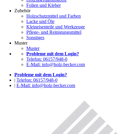
Folien und Kleber
Zubehör
Holzschutzmittel und Farben
Lacke und Öle
Kleineisenteile und Werkzeuge
Pflege- und Reinigungsmittel
Sonstiges
Muster
Muster
Probleme mit dem Login?
Telefon: 06157/948-0
E-Mail: info@holz-becker.com
Probleme mit dem Login?
|
Telefon: 06157/948-0
|
E-Mail: info@holz-becker.com