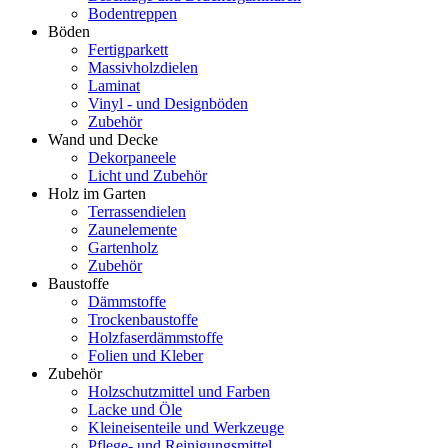
Bodentreppen
Böden
Fertigparkett
Massivholzdielen
Laminat
Vinyl - und Designböden
Zubehör
Wand und Decke
Dekorpaneele
Licht und Zubehör
Holz im Garten
Terrassendielen
Zaunelemente
Gartenholz
Zubehör
Baustoffe
Dämmstoffe
Trockenbaustoffe
Holzfaserdämmstoffe
Folien und Kleber
Zubehör
Holzschutzmittel und Farben
Lacke und Öle
Kleineisenteile und Werkzeuge
Pflege- und Reinigungsmittel