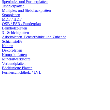
Sperrholz- und Furnierplatten
Tischlerplatten
Multiplex und Siebdruckplatten
Spanplatten
MDF / HDF
OSB / ESB / Funderplan
Leimholzplatten
3 - Schichtplatten
Arbeitplatten, Fensterbänke und Zubehör
Schichtstoffe
Kanten
Dekorplatten
Kompaktplatten
Mineralwerkstoffe
Verbundplatten
Edelfunierte Platten
Furnierschichtholz / LVL