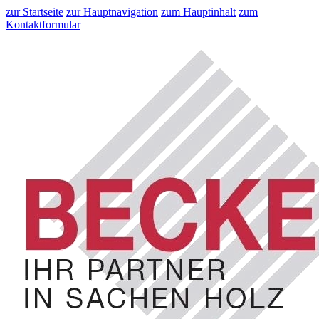
zur Startseite
zur Hauptnavigation
zum Hauptinhalt
zum
Kontaktformular