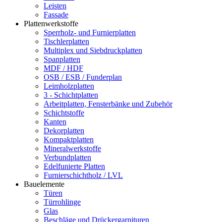
Leisten
Fassade
Plattenwerkstoffe
Sperrholz- und Furnierplatten
Tischlerplatten
Multiplex und Siebdruckplatten
Spanplatten
MDF / HDF
OSB / ESB / Funderplan
Leimholzplatten
3 - Schichtplatten
Arbeitplatten, Fensterbänke und Zubehör
Schichtstoffe
Kanten
Dekorplatten
Kompaktplatten
Mineralwerkstoffe
Verbundplatten
Edelfunierte Platten
Furnierschichtholz / LVL
Bauelemente
Türen
Türrohlinge
Glas
Beschläge und Drückergarnituren