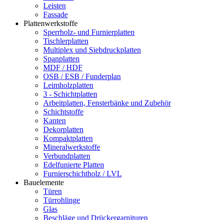
Leisten
Fassade
Plattenwerkstoffe
Sperrholz- und Furnierplatten
Tischlerplatten
Multiplex und Siebdruckplatten
Spanplatten
MDF / HDF
OSB / ESB / Funderplan
Leimholzplatten
3 - Schichtplatten
Arbeitplatten, Fensterbänke und Zubehör
Schichtstoffe
Kanten
Dekorplatten
Kompaktplatten
Mineralwerkstoffe
Verbundplatten
Edelfunierte Platten
Furnierschichtholz / LVL
Bauelemente
Türen
Türrohlinge
Glas
Beschläge und Drückergarnituren