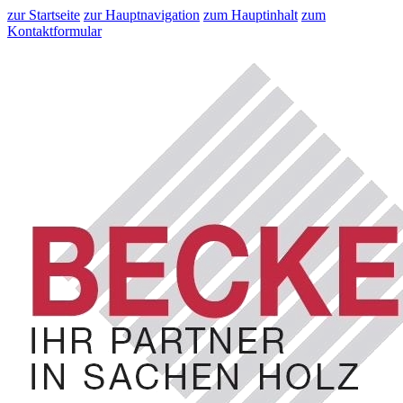
zur Startseite
zur Hauptnavigation
zum Hauptinhalt
zum
Kontaktformular