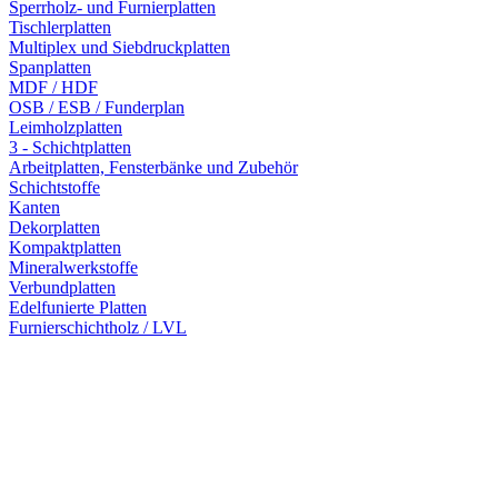
Sperrholz- und Furnierplatten
Tischlerplatten
Multiplex und Siebdruckplatten
Spanplatten
MDF / HDF
OSB / ESB / Funderplan
Leimholzplatten
3 - Schichtplatten
Arbeitplatten, Fensterbänke und Zubehör
Schichtstoffe
Kanten
Dekorplatten
Kompaktplatten
Mineralwerkstoffe
Verbundplatten
Edelfunierte Platten
Furnierschichtholz / LVL