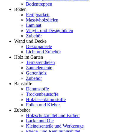
Bodentreppen
Böden
Fertigparkett
Massivholzdielen
Laminat
Vinyl - und Designböden
Zubehör
Wand und Decke
Dekorpaneele
Licht und Zubehör
Holz im Garten
Terrassendielen
Zaunelemente
Gartenholz
Zubehör
Baustoffe
Dämmstoffe
Trockenbaustoffe
Holzfaserdämmstoffe
Folien und Kleber
Zubehör
Holzschutzmittel und Farben
Lacke und Öle
Kleineisenteile und Werkzeuge
Pflege- und Reinigungsmittel