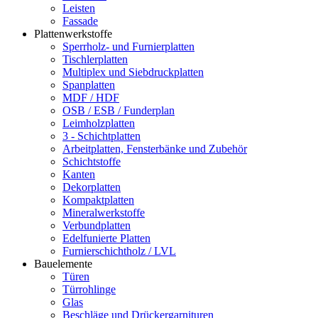
Leisten
Fassade
Plattenwerkstoffe
Sperrholz- und Furnierplatten
Tischlerplatten
Multiplex und Siebdruckplatten
Spanplatten
MDF / HDF
OSB / ESB / Funderplan
Leimholzplatten
3 - Schichtplatten
Arbeitplatten, Fensterbänke und Zubehör
Schichtstoffe
Kanten
Dekorplatten
Kompaktplatten
Mineralwerkstoffe
Verbundplatten
Edelfunierte Platten
Furnierschichtholz / LVL
Bauelemente
Türen
Türrohlinge
Glas
Beschläge und Drückergarnituren