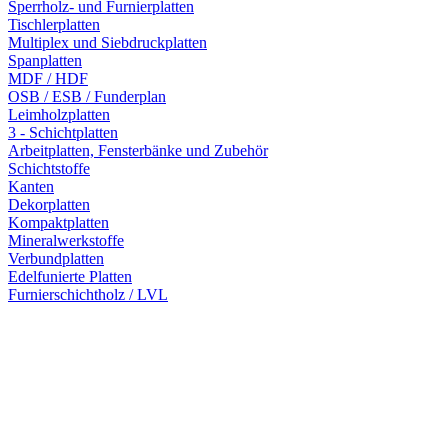
Sperrholz- und Furnierplatten
Tischlerplatten
Multiplex und Siebdruckplatten
Spanplatten
MDF / HDF
OSB / ESB / Funderplan
Leimholzplatten
3 - Schichtplatten
Arbeitplatten, Fensterbänke und Zubehör
Schichtstoffe
Kanten
Dekorplatten
Kompaktplatten
Mineralwerkstoffe
Verbundplatten
Edelfunierte Platten
Furnierschichtholz / LVL