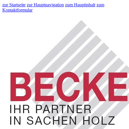
zur Startseite
zur Hauptnavigation
zum Hauptinhalt
zum
Kontaktformular