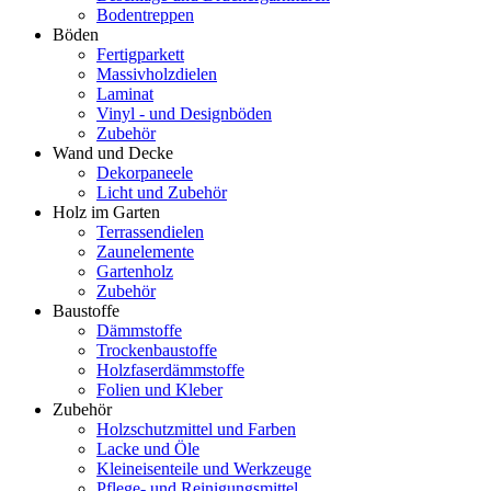
Bodentreppen
Böden
Fertigparkett
Massivholzdielen
Laminat
Vinyl - und Designböden
Zubehör
Wand und Decke
Dekorpaneele
Licht und Zubehör
Holz im Garten
Terrassendielen
Zaunelemente
Gartenholz
Zubehör
Baustoffe
Dämmstoffe
Trockenbaustoffe
Holzfaserdämmstoffe
Folien und Kleber
Zubehör
Holzschutzmittel und Farben
Lacke und Öle
Kleineisenteile und Werkzeuge
Pflege- und Reinigungsmittel