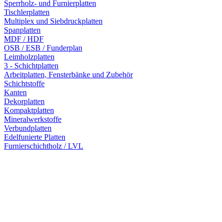
Sperrholz- und Furnierplatten
Tischlerplatten
Multiplex und Siebdruckplatten
Spanplatten
MDF / HDF
OSB / ESB / Funderplan
Leimholzplatten
3 - Schichtplatten
Arbeitplatten, Fensterbänke und Zubehör
Schichtstoffe
Kanten
Dekorplatten
Kompaktplatten
Mineralwerkstoffe
Verbundplatten
Edelfunierte Platten
Furnierschichtholz / LVL