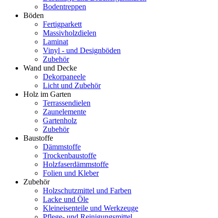
Bodentreppen
Böden
Fertigparkett
Massivholzdielen
Laminat
Vinyl - und Designböden
Zubehör
Wand und Decke
Dekorpaneele
Licht und Zubehör
Holz im Garten
Terrassendielen
Zaunelemente
Gartenholz
Zubehör
Baustoffe
Dämmstoffe
Trockenbaustoffe
Holzfaserdämmstoffe
Folien und Kleber
Zubehör
Holzschutzmittel und Farben
Lacke und Öle
Kleineisenteile und Werkzeuge
Pflege- und Reinigungsmittel