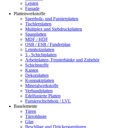
Leisten
Fassade
Plattenwerkstoffe
Sperrholz- und Furnierplatten
Tischlerplatten
Multiplex und Siebdruckplatten
Spanplatten
MDF / HDF
OSB / ESB / Funderplan
Leimholzplatten
3 - Schichtplatten
Arbeitplatten, Fensterbänke und Zubehör
Schichtstoffe
Kanten
Dekorplatten
Kompaktplatten
Mineralwerkstoffe
Verbundplatten
Edelfunierte Platten
Furnierschichtholz / LVL
Bauelemente
Türen
Türrohlinge
Glas
Beschläge und Drückergarnituren