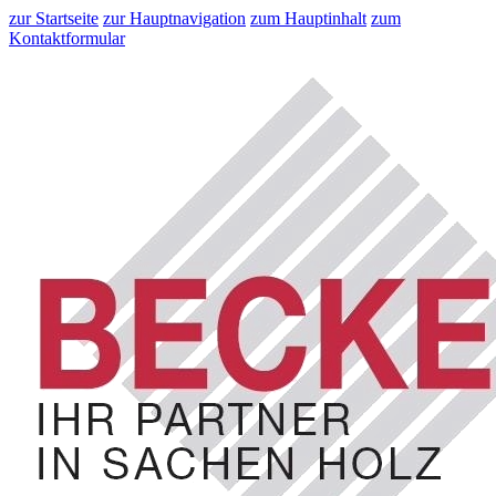
zur Startseite
zur Hauptnavigation
zum Hauptinhalt
zum
Kontaktformular