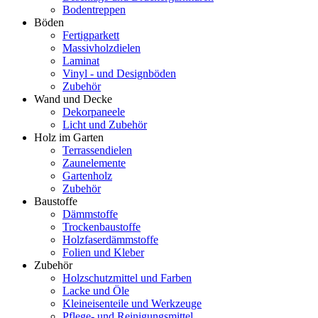
Bodentreppen
Böden
Fertigparkett
Massivholzdielen
Laminat
Vinyl - und Designböden
Zubehör
Wand und Decke
Dekorpaneele
Licht und Zubehör
Holz im Garten
Terrassendielen
Zaunelemente
Gartenholz
Zubehör
Baustoffe
Dämmstoffe
Trockenbaustoffe
Holzfaserdämmstoffe
Folien und Kleber
Zubehör
Holzschutzmittel und Farben
Lacke und Öle
Kleineisenteile und Werkzeuge
Pflege- und Reinigungsmittel