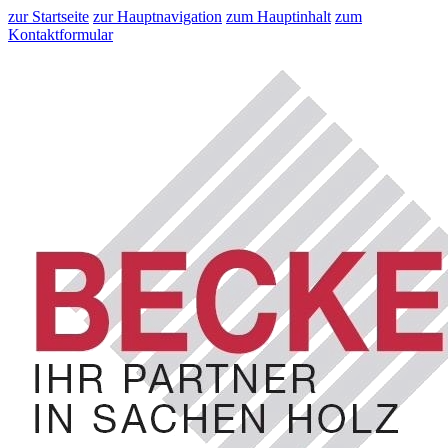
zur Startseite
zur Hauptnavigation
zum Hauptinhalt
zum
Kontaktformular