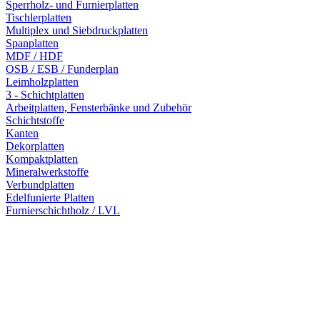
Sperrholz- und Furnierplatten
Tischlerplatten
Multiplex und Siebdruckplatten
Spanplatten
MDF / HDF
OSB / ESB / Funderplan
Leimholzplatten
3 - Schichtplatten
Arbeitplatten, Fensterbänke und Zubehör
Schichtstoffe
Kanten
Dekorplatten
Kompaktplatten
Mineralwerkstoffe
Verbundplatten
Edelfunierte Platten
Furnierschichtholz / LVL