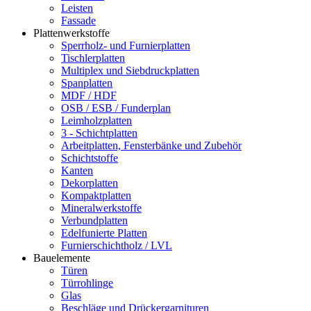
Leisten
Fassade
Plattenwerkstoffe
Sperrholz- und Furnierplatten
Tischlerplatten
Multiplex und Siebdruckplatten
Spanplatten
MDF / HDF
OSB / ESB / Funderplan
Leimholzplatten
3 - Schichtplatten
Arbeitplatten, Fensterbänke und Zubehör
Schichtstoffe
Kanten
Dekorplatten
Kompaktplatten
Mineralwerkstoffe
Verbundplatten
Edelfunierte Platten
Furnierschichtholz / LVL
Bauelemente
Türen
Türrohlinge
Glas
Beschläge und Drückergarnituren