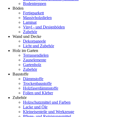
Bodentreppen
Böden
Fertigparkett
Massivholzdielen
Laminat
Vinyl - und Designböden
Zubehör
Wand und Decke
Dekorpaneele
Licht und Zubehör
Holz im Garten
Terrassendielen
Zaunelemente
Gartenholz
Zubehör
Baustoffe
Dämmstoffe
Trockenbaustoffe
Holzfaserdämmstoffe
Folien und Kleber
Zubehör
Holzschutzmittel und Farben
Lacke und Öle
Kleineisenteile und Werkzeuge
Pflege- und Reinigungsmittel