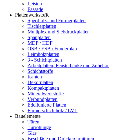
Leisten
Fassade
Plattenwerkstoffe
Sperrholz- und Furnierplatten
Tischlerplatten
Multiplex und Siebdruckplatten
Spanplatten
MDF / HDF
OSB / ESB / Funderplan
Leimholzplatten
3 - Schichtplatten
Arbeitplatten, Fensterbänke und Zubehör
Schichtstoffe
Kanten
Dekorplatten
Kompaktplatten
Mineralwerkstoffe
Verbundplatten
Edelfunierte Platten
Furnierschichtholz / LVL
Bauelemente
Türen
Türrohlinge
Glas
Beschläge und Drückergarnituren