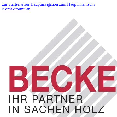
zur Startseite
zur Hauptnavigation
zum Hauptinhalt
zum
Kontaktformular