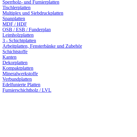
Sperrholz- und Furnierplatten
Tischlerplatten
Multiplex und Siebdruckplatten
Spanplatten
MDF / HDF
OSB / ESB / Funderplan
Leimholzplatten
3 - Schichtplatten
Arbeitplatten, Fensterbänke und Zubehör
Schichtstoffe
Kanten
Dekorplatten
Kompaktplatten
Mineralwerkstoffe
Verbundplatten
Edelfunierte Platten
Furnierschichtholz / LVL