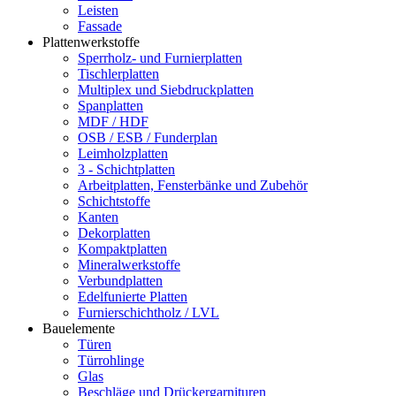
Leisten
Fassade
Plattenwerkstoffe
Sperrholz- und Furnierplatten
Tischlerplatten
Multiplex und Siebdruckplatten
Spanplatten
MDF / HDF
OSB / ESB / Funderplan
Leimholzplatten
3 - Schichtplatten
Arbeitplatten, Fensterbänke und Zubehör
Schichtstoffe
Kanten
Dekorplatten
Kompaktplatten
Mineralwerkstoffe
Verbundplatten
Edelfunierte Platten
Furnierschichtholz / LVL
Bauelemente
Türen
Türrohlinge
Glas
Beschläge und Drückergarnituren