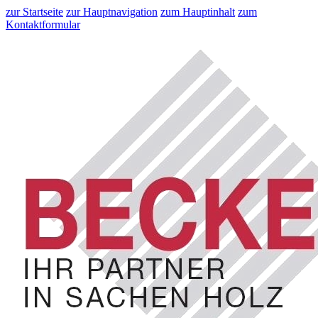
zur Startseite
zur Hauptnavigation
zum Hauptinhalt
zum
Kontaktformular