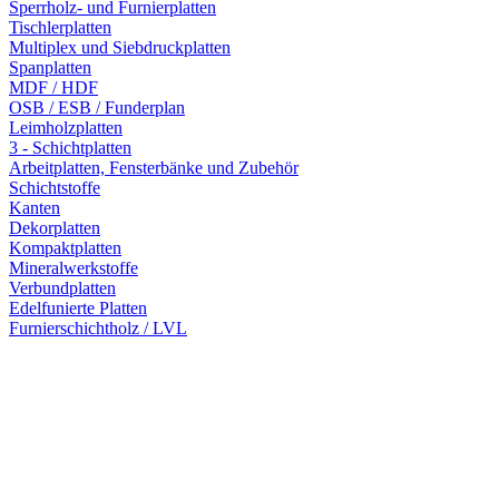
Sperrholz- und Furnierplatten
Tischlerplatten
Multiplex und Siebdruckplatten
Spanplatten
MDF / HDF
OSB / ESB / Funderplan
Leimholzplatten
3 - Schichtplatten
Arbeitplatten, Fensterbänke und Zubehör
Schichtstoffe
Kanten
Dekorplatten
Kompaktplatten
Mineralwerkstoffe
Verbundplatten
Edelfunierte Platten
Furnierschichtholz / LVL