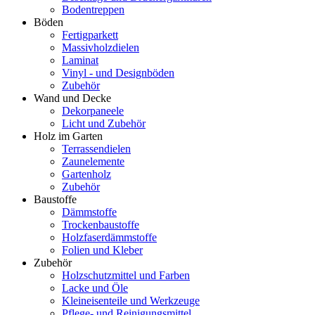
Bodentreppen
Böden
Fertigparkett
Massivholzdielen
Laminat
Vinyl - und Designböden
Zubehör
Wand und Decke
Dekorpaneele
Licht und Zubehör
Holz im Garten
Terrassendielen
Zaunelemente
Gartenholz
Zubehör
Baustoffe
Dämmstoffe
Trockenbaustoffe
Holzfaserdämmstoffe
Folien und Kleber
Zubehör
Holzschutzmittel und Farben
Lacke und Öle
Kleineisenteile und Werkzeuge
Pflege- und Reinigungsmittel