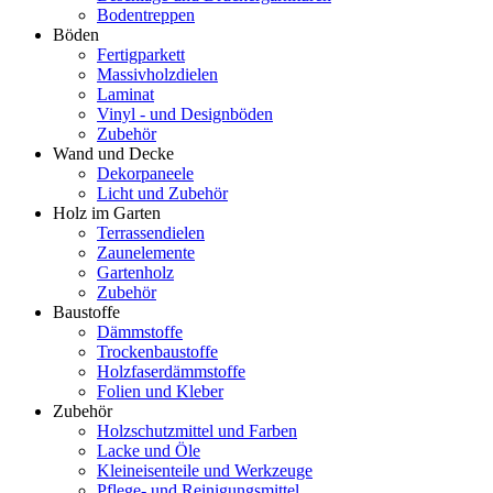
Bodentreppen
Böden
Fertigparkett
Massivholzdielen
Laminat
Vinyl - und Designböden
Zubehör
Wand und Decke
Dekorpaneele
Licht und Zubehör
Holz im Garten
Terrassendielen
Zaunelemente
Gartenholz
Zubehör
Baustoffe
Dämmstoffe
Trockenbaustoffe
Holzfaserdämmstoffe
Folien und Kleber
Zubehör
Holzschutzmittel und Farben
Lacke und Öle
Kleineisenteile und Werkzeuge
Pflege- und Reinigungsmittel