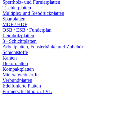
Sperrholz- und Furnierplatten
Tischlerplatten
Multiplex und Siebdruckplatten
Spanplatten
MDF / HDF
OSB / ESB / Funderplan
Leimholzplatten
3 - Schichtplatten
Arbeitplatten, Fensterbänke und Zubehör
Schichtstoffe
Kanten
Dekorplatten
Kompaktplatten
Mineralwerkstoffe
Verbundplatten
Edelfunierte Platten
Furnierschichtholz / LVL