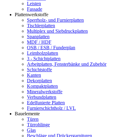
Leisten
Fassade
Plattenwerkstoffe
Sperrholz- und Furnierplatten
Tischlerplatten
Multiplex und Siebdruckplatten
Spanplatten
MDF / HDF
OSB / ESB / Funderplan
Leimholzplatten
3 - Schichtplatten
Arbeitplatten, Fensterbänke und Zubehör
Schichtstoffe
Kanten
Dekorplatten
Kompaktplatten
Mineralwerkstoffe
Verbundplatten
Edelfunierte Platten
Furnierschichtholz / LVL
Bauelemente
Türen
Türrohlinge
Glas
Beschläge und Drückergarnituren