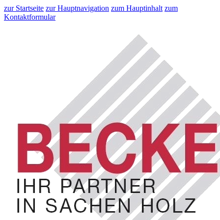
zur Startseite
zur Hauptnavigation
zum Hauptinhalt
zum
Kontaktformular