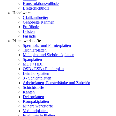
Konstruktionsvollholz
Brettschichtholz
Hobelware
Glattkantbretter
Gehobelte Rahmen
Profilholz
Leisten
Fassade
Plattenwerkstoffe
Sperrholz- und Furnierplatten
Tischlerplatten
Multiplex und Siebdruckplatten
Spanplatten
MDF / HDF
OSB / ESB / Funderplan
Leimholzplatten
3 - Schichtplatten
Arbeitplatten, Fensterbänke und Zubehör
Schichtstoffe
Kanten
Dekorplatten
Kompaktplatten
Mineralwerkstoffe
Verbundplatten
Edelfunierte Platten