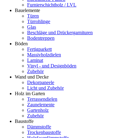
Furnierschichtholz / LVL
Bauelemente
Türen
Türrohlinge
Glas
Beschläge und Drückergarnituren
Bodentreppen
Böden
Fertigparkett
Massivholzdielen
Laminat
Vinyl - und Designböden
Zubehör
Wand und Decke
Dekorpaneele
Licht und Zubehör
Holz im Garten
Terrassendielen
Zaunelemente
Gartenholz
Zubehör
Baustoffe
Dämmstoffe
Trockenbaustoffe
Holzfaserdämmstoffe