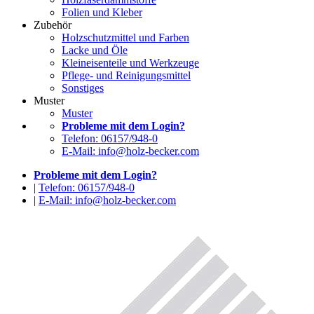
Folien und Kleber
Zubehör
Holzschutzmittel und Farben
Lacke und Öle
Kleineisenteile und Werkzeuge
Pflege- und Reinigungsmittel
Sonstiges
Muster
Muster
Probleme mit dem Login?
Telefon: 06157/948-0
E-Mail: info@holz-becker.com
Probleme mit dem Login?
|
Telefon: 06157/948-0
|
E-Mail: info@holz-becker.com