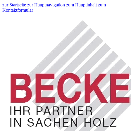
zur Startseite
zur Hauptnavigation
zum Hauptinhalt
zum
Kontaktformular