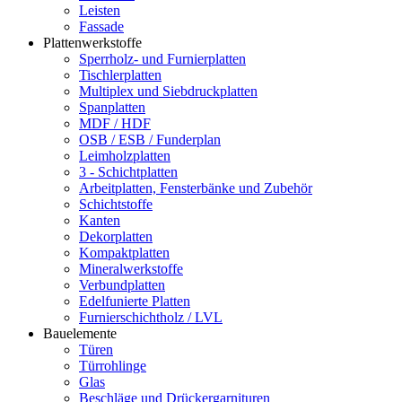
Leisten
Fassade
Plattenwerkstoffe
Sperrholz- und Furnierplatten
Tischlerplatten
Multiplex und Siebdruckplatten
Spanplatten
MDF / HDF
OSB / ESB / Funderplan
Leimholzplatten
3 - Schichtplatten
Arbeitplatten, Fensterbänke und Zubehör
Schichtstoffe
Kanten
Dekorplatten
Kompaktplatten
Mineralwerkstoffe
Verbundplatten
Edelfunierte Platten
Furnierschichtholz / LVL
Bauelemente
Türen
Türrohlinge
Glas
Beschläge und Drückergarnituren