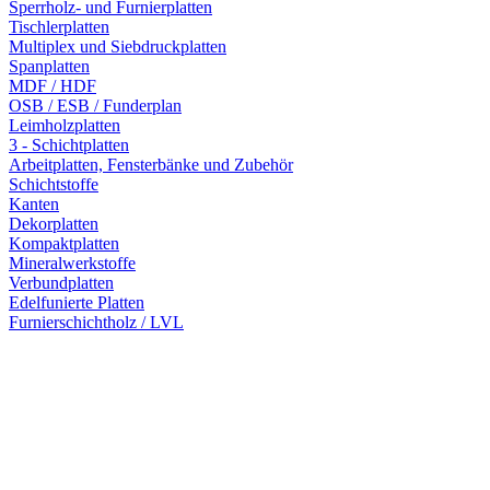
Sperrholz- und Furnierplatten
Tischlerplatten
Multiplex und Siebdruckplatten
Spanplatten
MDF / HDF
OSB / ESB / Funderplan
Leimholzplatten
3 - Schichtplatten
Arbeitplatten, Fensterbänke und Zubehör
Schichtstoffe
Kanten
Dekorplatten
Kompaktplatten
Mineralwerkstoffe
Verbundplatten
Edelfunierte Platten
Furnierschichtholz / LVL