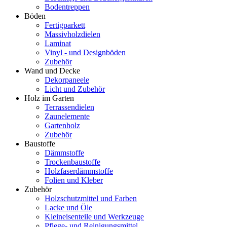
Bodentreppen
Böden
Fertigparkett
Massivholzdielen
Laminat
Vinyl - und Designböden
Zubehör
Wand und Decke
Dekorpaneele
Licht und Zubehör
Holz im Garten
Terrassendielen
Zaunelemente
Gartenholz
Zubehör
Baustoffe
Dämmstoffe
Trockenbaustoffe
Holzfaserdämmstoffe
Folien und Kleber
Zubehör
Holzschutzmittel und Farben
Lacke und Öle
Kleineisenteile und Werkzeuge
Pflege- und Reinigungsmittel