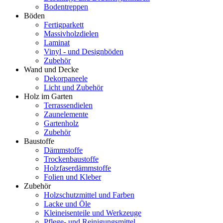
Bodentreppen
Böden
Fertigparkett
Massivholzdielen
Laminat
Vinyl - und Designböden
Zubehör
Wand und Decke
Dekorpaneele
Licht und Zubehör
Holz im Garten
Terrassendielen
Zaunelemente
Gartenholz
Zubehör
Baustoffe
Dämmstoffe
Trockenbaustoffe
Holzfaserdämmstoffe
Folien und Kleber
Zubehör
Holzschutzmittel und Farben
Lacke und Öle
Kleineisenteile und Werkzeuge
Pflege- und Reinigungsmittel