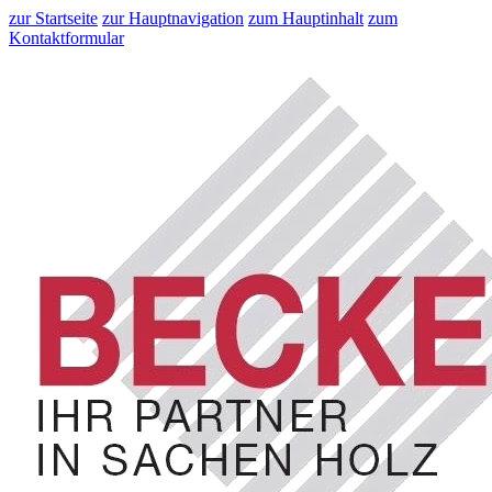
zur Startseite
zur Hauptnavigation
zum Hauptinhalt
zum
Kontaktformular