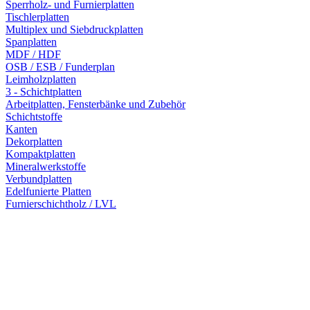
Sperrholz- und Furnierplatten
Tischlerplatten
Multiplex und Siebdruckplatten
Spanplatten
MDF / HDF
OSB / ESB / Funderplan
Leimholzplatten
3 - Schichtplatten
Arbeitplatten, Fensterbänke und Zubehör
Schichtstoffe
Kanten
Dekorplatten
Kompaktplatten
Mineralwerkstoffe
Verbundplatten
Edelfunierte Platten
Furnierschichtholz / LVL