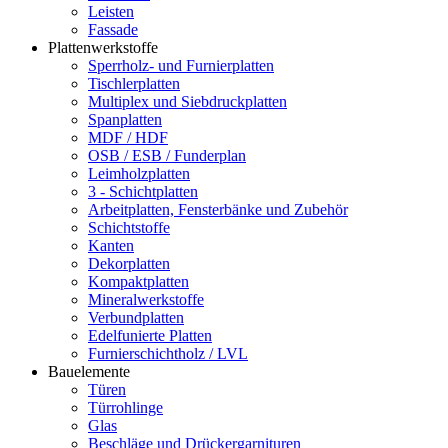
Leisten
Fassade
Plattenwerkstoffe
Sperrholz- und Furnierplatten
Tischlerplatten
Multiplex und Siebdruckplatten
Spanplatten
MDF / HDF
OSB / ESB / Funderplan
Leimholzplatten
3 - Schichtplatten
Arbeitplatten, Fensterbänke und Zubehör
Schichtstoffe
Kanten
Dekorplatten
Kompaktplatten
Mineralwerkstoffe
Verbundplatten
Edelfunierte Platten
Furnierschichtholz / LVL
Bauelemente
Türen
Türrohlinge
Glas
Beschläge und Drückergarnituren