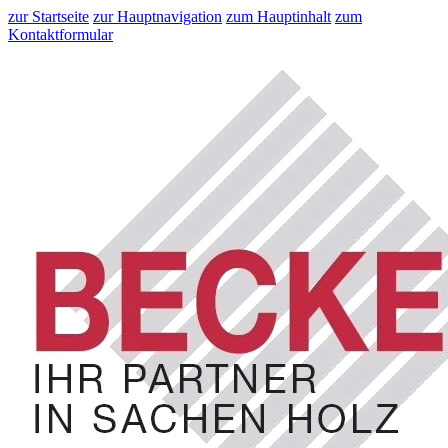
zur Startseite
zur Hauptnavigation
zum Hauptinhalt
zum
Kontaktformular