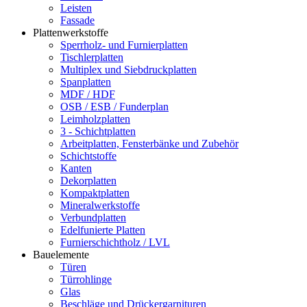
Leisten
Fassade
Plattenwerkstoffe
Sperrholz- und Furnierplatten
Tischlerplatten
Multiplex und Siebdruckplatten
Spanplatten
MDF / HDF
OSB / ESB / Funderplan
Leimholzplatten
3 - Schichtplatten
Arbeitplatten, Fensterbänke und Zubehör
Schichtstoffe
Kanten
Dekorplatten
Kompaktplatten
Mineralwerkstoffe
Verbundplatten
Edelfunierte Platten
Furnierschichtholz / LVL
Bauelemente
Türen
Türrohlinge
Glas
Beschläge und Drückergarnituren