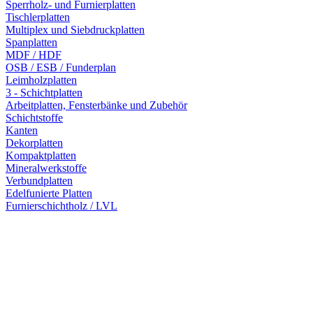
Sperrholz- und Furnierplatten
Tischlerplatten
Multiplex und Siebdruckplatten
Spanplatten
MDF / HDF
OSB / ESB / Funderplan
Leimholzplatten
3 - Schichtplatten
Arbeitplatten, Fensterbänke und Zubehör
Schichtstoffe
Kanten
Dekorplatten
Kompaktplatten
Mineralwerkstoffe
Verbundplatten
Edelfunierte Platten
Furnierschichtholz / LVL