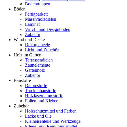
Bodentreppen
Böden
Fertigparkett
Massivholzdielen
Laminat
Vinyl - und Designböden
Zubehör
Wand und Decke
Dekorpaneele
Licht und Zubehör
Holz im Garten
Terrassendielen
Zaunelemente
Gartenholz
Zubehör
Baustoffe
Dämmstoffe
Trockenbaustoffe
Holzfaserdämmstoffe
Folien und Kleber
Zubehör
Holzschutzmittel und Farben
Lacke und Öle
Kleineisenteile und Werkzeuge
Pflege- und Reinigungsmittel