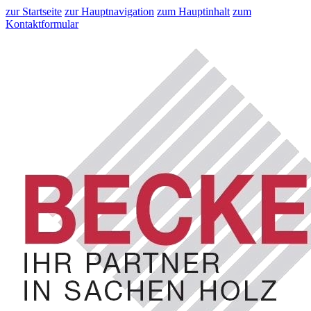
zur Startseite
zur Hauptnavigation
zum Hauptinhalt
zum
Kontaktformular