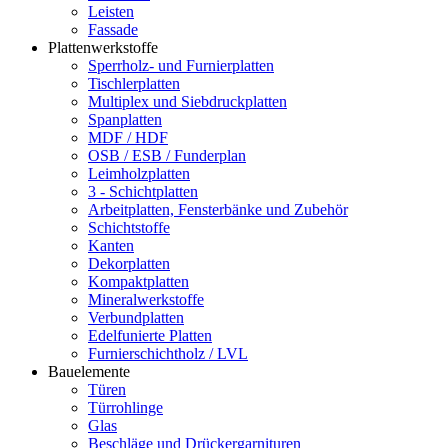
Leisten
Fassade
Plattenwerkstoffe
Sperrholz- und Furnierplatten
Tischlerplatten
Multiplex und Siebdruckplatten
Spanplatten
MDF / HDF
OSB / ESB / Funderplan
Leimholzplatten
3 - Schichtplatten
Arbeitplatten, Fensterbänke und Zubehör
Schichtstoffe
Kanten
Dekorplatten
Kompaktplatten
Mineralwerkstoffe
Verbundplatten
Edelfunierte Platten
Furnierschichtholz / LVL
Bauelemente
Türen
Türrohlinge
Glas
Beschläge und Drückergarnituren