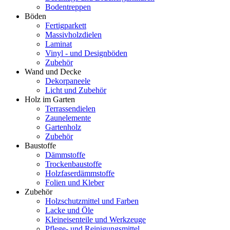
Bodentreppen
Böden
Fertigparkett
Massivholzdielen
Laminat
Vinyl - und Designböden
Zubehör
Wand und Decke
Dekorpaneele
Licht und Zubehör
Holz im Garten
Terrassendielen
Zaunelemente
Gartenholz
Zubehör
Baustoffe
Dämmstoffe
Trockenbaustoffe
Holzfaserdämmstoffe
Folien und Kleber
Zubehör
Holzschutzmittel und Farben
Lacke und Öle
Kleineisenteile und Werkzeuge
Pflege- und Reinigungsmittel