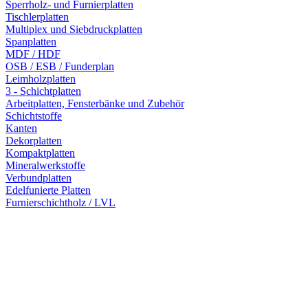
Sperrholz- und Furnierplatten
Tischlerplatten
Multiplex und Siebdruckplatten
Spanplatten
MDF / HDF
OSB / ESB / Funderplan
Leimholzplatten
3 - Schichtplatten
Arbeitplatten, Fensterbänke und Zubehör
Schichtstoffe
Kanten
Dekorplatten
Kompaktplatten
Mineralwerkstoffe
Verbundplatten
Edelfunierte Platten
Furnierschichtholz / LVL