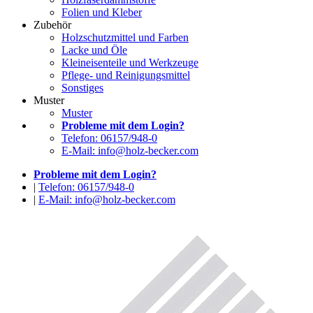
Folien und Kleber
Zubehör
Holzschutzmittel und Farben
Lacke und Öle
Kleineisenteile und Werkzeuge
Pflege- und Reinigungsmittel
Sonstiges
Muster
Muster
Probleme mit dem Login?
Telefon: 06157/948-0
E-Mail: info@holz-becker.com
Probleme mit dem Login?
|
Telefon: 06157/948-0
|
E-Mail: info@holz-becker.com