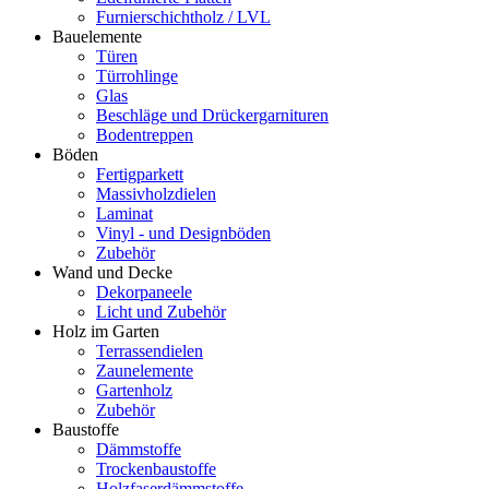
Furnierschichtholz / LVL
Bauelemente
Türen
Türrohlinge
Glas
Beschläge und Drückergarnituren
Bodentreppen
Böden
Fertigparkett
Massivholzdielen
Laminat
Vinyl - und Designböden
Zubehör
Wand und Decke
Dekorpaneele
Licht und Zubehör
Holz im Garten
Terrassendielen
Zaunelemente
Gartenholz
Zubehör
Baustoffe
Dämmstoffe
Trockenbaustoffe
Holzfaserdämmstoffe