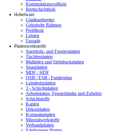
Konstruktionsvollholz
Brettschichtholz
Hobelware
Glattkantbretter
Gehobelte Rahmen
Profilholz
Leisten
Fassade
Plattenwerkstoffe
Sperrholz- und Furnierplatten
Tischlerplatten
Multiplex und Siebdruckplatten
Spanplatten
MDF / HDF
OSB / ESB / Funderplan
Leimholzplatten
3 - Schichtplatten
Arbeitplatten, Fensterbänke und Zubehör
Schichtstoffe
Kanten
Dekorplatten
Kompaktplatten
Mineralwerkstoffe
Verbundplatten
Edelfunierte Platten