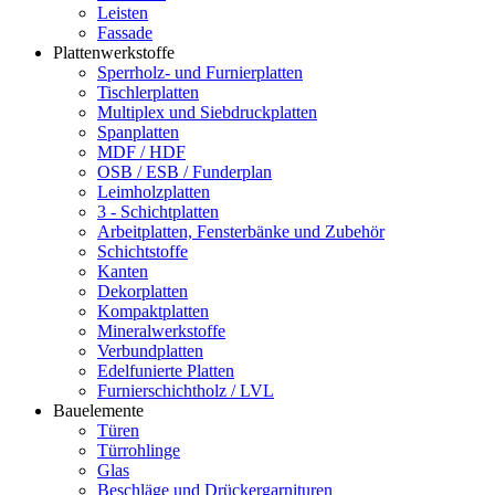
Leisten
Fassade
Plattenwerkstoffe
Sperrholz- und Furnierplatten
Tischlerplatten
Multiplex und Siebdruckplatten
Spanplatten
MDF / HDF
OSB / ESB / Funderplan
Leimholzplatten
3 - Schichtplatten
Arbeitplatten, Fensterbänke und Zubehör
Schichtstoffe
Kanten
Dekorplatten
Kompaktplatten
Mineralwerkstoffe
Verbundplatten
Edelfunierte Platten
Furnierschichtholz / LVL
Bauelemente
Türen
Türrohlinge
Glas
Beschläge und Drückergarnituren