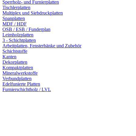
Sperrholz- und Furnierplatten
Tischlerplatten
Multiplex und Siebdruckplatten
Spanplatten
MDF / HDF
OSB / ESB / Funderplan
Leimholzplatten
3 - Schichtplatten
Arbeitplatten, Fensterbänke und Zubehör
Schichtstoffe
Kanten
Dekorplatten
Kompaktplatten
Mineralwerkstoffe
Verbundplatten
Edelfunierte Platten
Furnierschichtholz / LVL