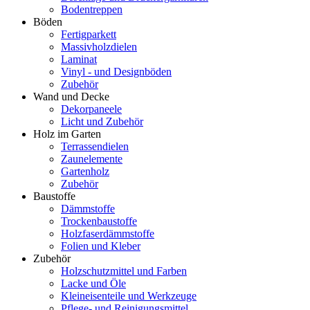
Bodentreppen
Böden
Fertigparkett
Massivholzdielen
Laminat
Vinyl - und Designböden
Zubehör
Wand und Decke
Dekorpaneele
Licht und Zubehör
Holz im Garten
Terrassendielen
Zaunelemente
Gartenholz
Zubehör
Baustoffe
Dämmstoffe
Trockenbaustoffe
Holzfaserdämmstoffe
Folien und Kleber
Zubehör
Holzschutzmittel und Farben
Lacke und Öle
Kleineisenteile und Werkzeuge
Pflege- und Reinigungsmittel