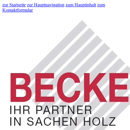
zur Startseite
zur Hauptnavigation
zum Hauptinhalt
zum
Kontaktformular