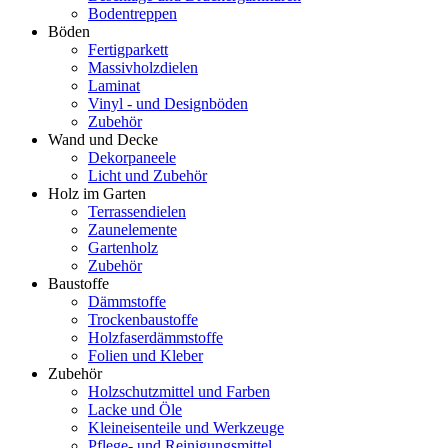
Bodentreppen
Böden
Fertigparkett
Massivholzdielen
Laminat
Vinyl - und Designböden
Zubehör
Wand und Decke
Dekorpaneele
Licht und Zubehör
Holz im Garten
Terrassendielen
Zaunelemente
Gartenholz
Zubehör
Baustoffe
Dämmstoffe
Trockenbaustoffe
Holzfaserdämmstoffe
Folien und Kleber
Zubehör
Holzschutzmittel und Farben
Lacke und Öle
Kleineisenteile und Werkzeuge
Pflege- und Reinigungsmittel