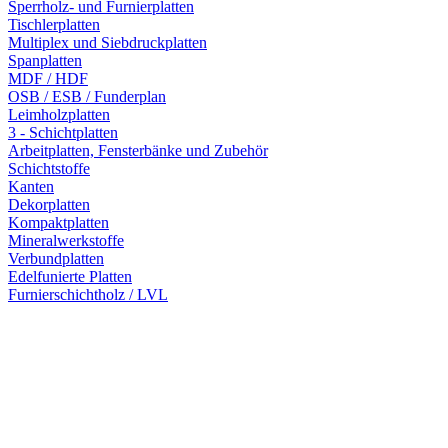
Sperrholz- und Furnierplatten
Tischlerplatten
Multiplex und Siebdruckplatten
Spanplatten
MDF / HDF
OSB / ESB / Funderplan
Leimholzplatten
3 - Schichtplatten
Arbeitplatten, Fensterbänke und Zubehör
Schichtstoffe
Kanten
Dekorplatten
Kompaktplatten
Mineralwerkstoffe
Verbundplatten
Edelfunierte Platten
Furnierschichtholz / LVL