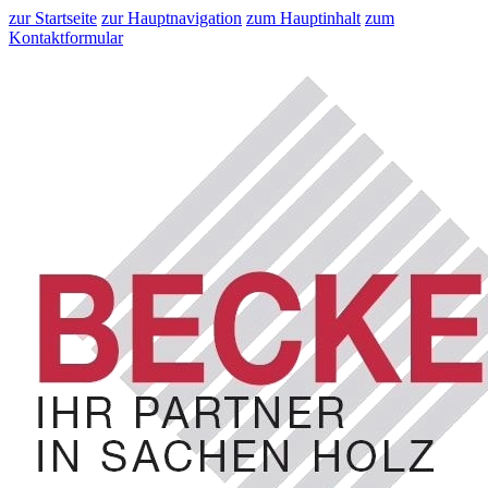
zur Startseite
zur Hauptnavigation
zum Hauptinhalt
zum
Kontaktformular