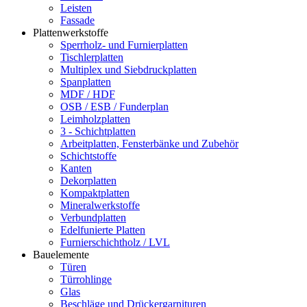
Leisten
Fassade
Plattenwerkstoffe
Sperrholz- und Furnierplatten
Tischlerplatten
Multiplex und Siebdruckplatten
Spanplatten
MDF / HDF
OSB / ESB / Funderplan
Leimholzplatten
3 - Schichtplatten
Arbeitplatten, Fensterbänke und Zubehör
Schichtstoffe
Kanten
Dekorplatten
Kompaktplatten
Mineralwerkstoffe
Verbundplatten
Edelfunierte Platten
Furnierschichtholz / LVL
Bauelemente
Türen
Türrohlinge
Glas
Beschläge und Drückergarnituren