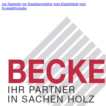
zur Startseite
zur Hauptnavigation
zum Hauptinhalt
zum
Kontaktformular