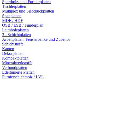
Sperrholz- und Furnierplatten
Tischlerplatten
Multiplex und Siebdruckplatten
Spanplatten
MDF / HDF
OSB / ESB / Funderplan
Leimholzplatten
3 - Schichtplatten
Arbeitplatten, Fensterbänke und Zubehör
Schichtstoffe
Kanten
Dekorplatten
Kompaktplatten
Mineralwerkstoffe
Verbundplatten
Edelfunierte Platten
Furnierschichtholz / LVL