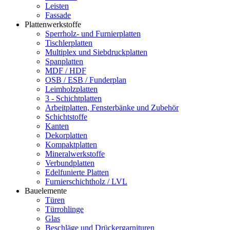
Leisten
Fassade
Plattenwerkstoffe
Sperrholz- und Furnierplatten
Tischlerplatten
Multiplex und Siebdruckplatten
Spanplatten
MDF / HDF
OSB / ESB / Funderplan
Leimholzplatten
3 - Schichtplatten
Arbeitplatten, Fensterbänke und Zubehör
Schichtstoffe
Kanten
Dekorplatten
Kompaktplatten
Mineralwerkstoffe
Verbundplatten
Edelfunierte Platten
Furnierschichtholz / LVL
Bauelemente
Türen
Türrohlinge
Glas
Beschläge und Drückergarnituren