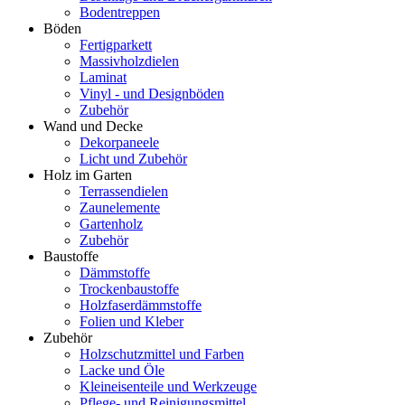
Bodentreppen
Böden
Fertigparkett
Massivholzdielen
Laminat
Vinyl - und Designböden
Zubehör
Wand und Decke
Dekorpaneele
Licht und Zubehör
Holz im Garten
Terrassendielen
Zaunelemente
Gartenholz
Zubehör
Baustoffe
Dämmstoffe
Trockenbaustoffe
Holzfaserdämmstoffe
Folien und Kleber
Zubehör
Holzschutzmittel und Farben
Lacke und Öle
Kleineisenteile und Werkzeuge
Pflege- und Reinigungsmittel