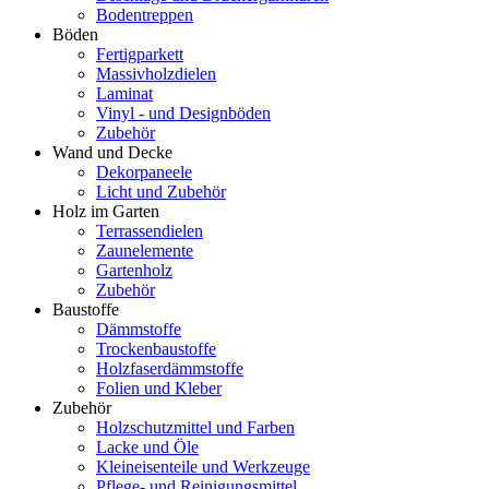
Bodentreppen
Böden
Fertigparkett
Massivholzdielen
Laminat
Vinyl - und Designböden
Zubehör
Wand und Decke
Dekorpaneele
Licht und Zubehör
Holz im Garten
Terrassendielen
Zaunelemente
Gartenholz
Zubehör
Baustoffe
Dämmstoffe
Trockenbaustoffe
Holzfaserdämmstoffe
Folien und Kleber
Zubehör
Holzschutzmittel und Farben
Lacke und Öle
Kleineisenteile und Werkzeuge
Pflege- und Reinigungsmittel