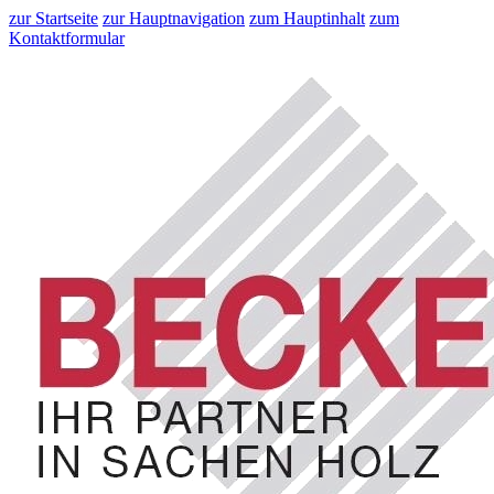
zur Startseite
zur Hauptnavigation
zum Hauptinhalt
zum
Kontaktformular