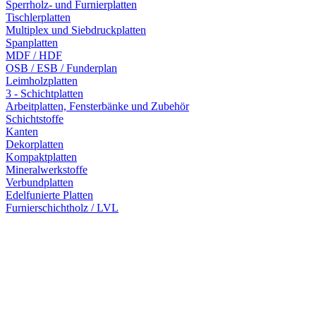
Sperrholz- und Furnierplatten
Tischlerplatten
Multiplex und Siebdruckplatten
Spanplatten
MDF / HDF
OSB / ESB / Funderplan
Leimholzplatten
3 - Schichtplatten
Arbeitplatten, Fensterbänke und Zubehör
Schichtstoffe
Kanten
Dekorplatten
Kompaktplatten
Mineralwerkstoffe
Verbundplatten
Edelfunierte Platten
Furnierschichtholz / LVL