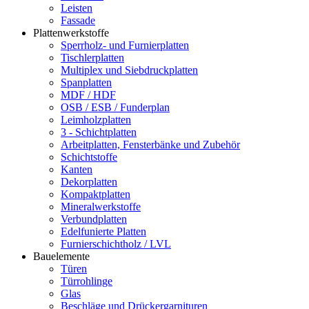
Leisten
Fassade
Plattenwerkstoffe
Sperrholz- und Furnierplatten
Tischlerplatten
Multiplex und Siebdruckplatten
Spanplatten
MDF / HDF
OSB / ESB / Funderplan
Leimholzplatten
3 - Schichtplatten
Arbeitplatten, Fensterbänke und Zubehör
Schichtstoffe
Kanten
Dekorplatten
Kompaktplatten
Mineralwerkstoffe
Verbundplatten
Edelfunierte Platten
Furnierschichtholz / LVL
Bauelemente
Türen
Türrohlinge
Glas
Beschläge und Drückergarnituren