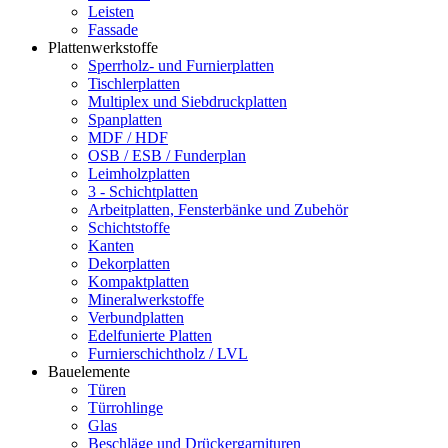
Leisten
Fassade
Plattenwerkstoffe
Sperrholz- und Furnierplatten
Tischlerplatten
Multiplex und Siebdruckplatten
Spanplatten
MDF / HDF
OSB / ESB / Funderplan
Leimholzplatten
3 - Schichtplatten
Arbeitplatten, Fensterbänke und Zubehör
Schichtstoffe
Kanten
Dekorplatten
Kompaktplatten
Mineralwerkstoffe
Verbundplatten
Edelfunierte Platten
Furnierschichtholz / LVL
Bauelemente
Türen
Türrohlinge
Glas
Beschläge und Drückergarnituren