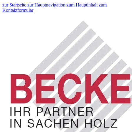
zur Startseite
zur Hauptnavigation
zum Hauptinhalt
zum
Kontaktformular