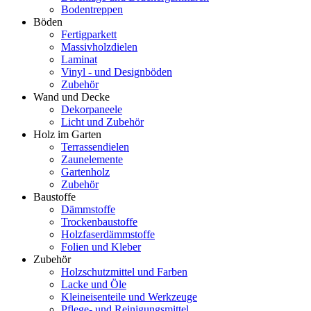
Bodentreppen
Böden
Fertigparkett
Massivholzdielen
Laminat
Vinyl - und Designböden
Zubehör
Wand und Decke
Dekorpaneele
Licht und Zubehör
Holz im Garten
Terrassendielen
Zaunelemente
Gartenholz
Zubehör
Baustoffe
Dämmstoffe
Trockenbaustoffe
Holzfaserdämmstoffe
Folien und Kleber
Zubehör
Holzschutzmittel und Farben
Lacke und Öle
Kleineisenteile und Werkzeuge
Pflege- und Reinigungsmittel