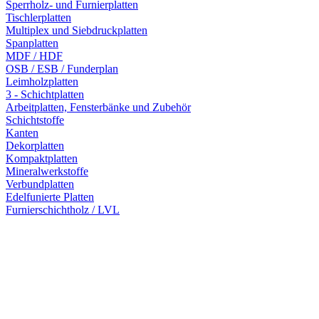
Sperrholz- und Furnierplatten
Tischlerplatten
Multiplex und Siebdruckplatten
Spanplatten
MDF / HDF
OSB / ESB / Funderplan
Leimholzplatten
3 - Schichtplatten
Arbeitplatten, Fensterbänke und Zubehör
Schichtstoffe
Kanten
Dekorplatten
Kompaktplatten
Mineralwerkstoffe
Verbundplatten
Edelfunierte Platten
Furnierschichtholz / LVL