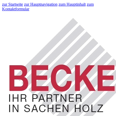
zur Startseite
zur Hauptnavigation
zum Hauptinhalt
zum
Kontaktformular