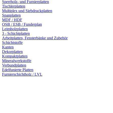
Sperrholz- und Furnierplatten
Tischlerplatten
Multiplex und Siebdruckplatten
Spanplatten
MDF / HDF
OSB / ESB / Funderplan
Leimholzplatten
3 - Schichtplatten
Arbeitplatten, Fensterbänke und Zubehör
Schichtstoffe
Kanten
Dekorplatten
Kompaktplatten
Mineralwerkstoffe
Verbundplatten
Edelfunierte Platten
Furnierschichtholz / LVL