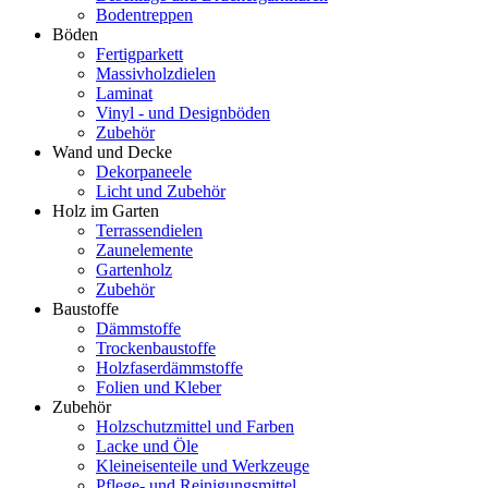
Bodentreppen
Böden
Fertigparkett
Massivholzdielen
Laminat
Vinyl - und Designböden
Zubehör
Wand und Decke
Dekorpaneele
Licht und Zubehör
Holz im Garten
Terrassendielen
Zaunelemente
Gartenholz
Zubehör
Baustoffe
Dämmstoffe
Trockenbaustoffe
Holzfaserdämmstoffe
Folien und Kleber
Zubehör
Holzschutzmittel und Farben
Lacke und Öle
Kleineisenteile und Werkzeuge
Pflege- und Reinigungsmittel