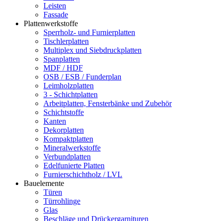
Leisten
Fassade
Plattenwerkstoffe
Sperrholz- und Furnierplatten
Tischlerplatten
Multiplex und Siebdruckplatten
Spanplatten
MDF / HDF
OSB / ESB / Funderplan
Leimholzplatten
3 - Schichtplatten
Arbeitplatten, Fensterbänke und Zubehör
Schichtstoffe
Kanten
Dekorplatten
Kompaktplatten
Mineralwerkstoffe
Verbundplatten
Edelfunierte Platten
Furnierschichtholz / LVL
Bauelemente
Türen
Türrohlinge
Glas
Beschläge und Drückergarnituren