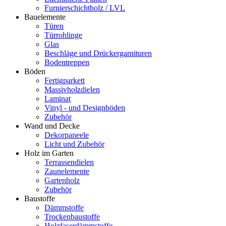
Furnierschichtholz / LVL
Bauelemente
Türen
Türrohlinge
Glas
Beschläge und Drückergarnituren
Bodentreppen
Böden
Fertigparkett
Massivholzdielen
Laminat
Vinyl - und Designböden
Zubehör
Wand und Decke
Dekorpaneele
Licht und Zubehör
Holz im Garten
Terrassendielen
Zaunelemente
Gartenholz
Zubehör
Baustoffe
Dämmstoffe
Trockenbaustoffe
Holzfaserdämmstoffe