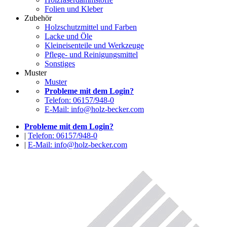
Folien und Kleber
Zubehör
Holzschutzmittel und Farben
Lacke und Öle
Kleineisenteile und Werkzeuge
Pflege- und Reinigungsmittel
Sonstiges
Muster
Muster
Probleme mit dem Login?
Telefon: 06157/948-0
E-Mail: info@holz-becker.com
Probleme mit dem Login?
|
Telefon: 06157/948-0
|
E-Mail: info@holz-becker.com