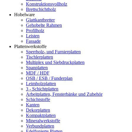
Konstruktionsvollholz
Brettschichtholz
Hobelware
Glattkantbretter
Gehobelte Rahmen
Profilholz
Leisten
Fassade
Plattenwerkstoffe
Sperrholz- und Furnierplatten
Tischlerplatten
Multiplex und Siebdruckplatten
Spanplatten
MDF / HDF
OSB / ESB / Funderplan
Leimholzplatten
3 - Schichtplatten
Arbeitplatten, Fensterbänke und Zubehör
Schichtstoffe
Kanten
Dekorplatten
Kompaktplatten
Mineralwerkstoffe
Verbundplatten
Edelfunierte Platten