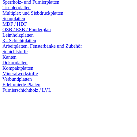
Sperrholz- und Furnierplatten
Tischlerplatten
Multiplex und Siebdruckplatten
Spanplatten
MDF / HDF
OSB / ESB / Funderplan
Leimholzplatten
3 - Schichtplatten
Arbeitplatten, Fensterbänke und Zubehör
Schichtstoffe
Kanten
Dekorplatten
Kompaktplatten
Mineralwerkstoffe
Verbundplatten
Edelfunierte Platten
Furnierschichtholz / LVL