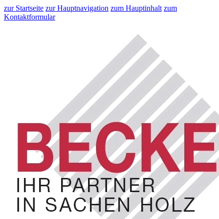
zur Startseite
zur Hauptnavigation
zum Hauptinhalt
zum
Kontaktformular