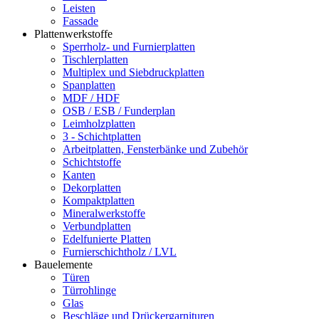
Leisten
Fassade
Plattenwerkstoffe
Sperrholz- und Furnierplatten
Tischlerplatten
Multiplex und Siebdruckplatten
Spanplatten
MDF / HDF
OSB / ESB / Funderplan
Leimholzplatten
3 - Schichtplatten
Arbeitplatten, Fensterbänke und Zubehör
Schichtstoffe
Kanten
Dekorplatten
Kompaktplatten
Mineralwerkstoffe
Verbundplatten
Edelfunierte Platten
Furnierschichtholz / LVL
Bauelemente
Türen
Türrohlinge
Glas
Beschläge und Drückergarnituren