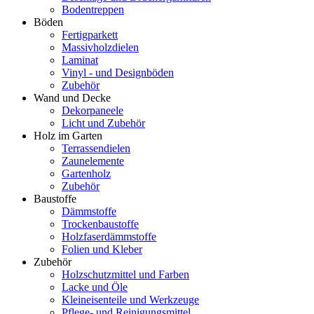
Bodentreppen
Böden
Fertigparkett
Massivholzdielen
Laminat
Vinyl - und Designböden
Zubehör
Wand und Decke
Dekorpaneele
Licht und Zubehör
Holz im Garten
Terrassendielen
Zaunelemente
Gartenholz
Zubehör
Baustoffe
Dämmstoffe
Trockenbaustoffe
Holzfaserdämmstoffe
Folien und Kleber
Zubehör
Holzschutzmittel und Farben
Lacke und Öle
Kleineisenteile und Werkzeuge
Pflege- und Reinigungsmittel