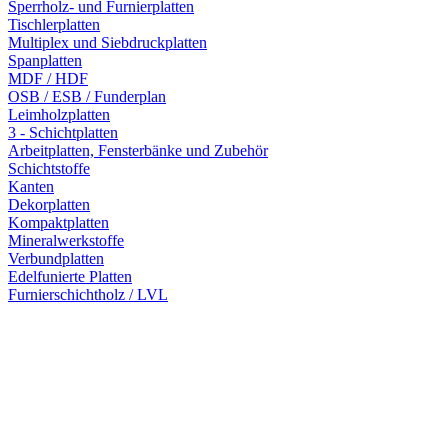
Sperrholz- und Furnierplatten
Tischlerplatten
Multiplex und Siebdruckplatten
Spanplatten
MDF / HDF
OSB / ESB / Funderplan
Leimholzplatten
3 - Schichtplatten
Arbeitplatten, Fensterbänke und Zubehör
Schichtstoffe
Kanten
Dekorplatten
Kompaktplatten
Mineralwerkstoffe
Verbundplatten
Edelfunierte Platten
Furnierschichtholz / LVL