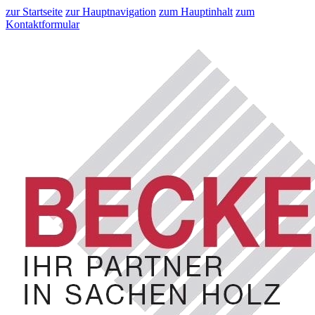
zur Startseite
zur Hauptnavigation
zum Hauptinhalt
zum
Kontaktformular