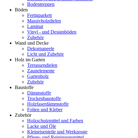
Bodentreppen
Böden
Fertigparkett
Massivholzdielen
Laminat
Vinyl - und Designböden
Zubehör
Wand und Decke
Dekorpaneele
Licht und Zubehör
Holz im Garten
Terrassendielen
Zaunelemente
Gartenholz
Zubehör
Baustoffe
Dämmstoffe
Trockenbaustoffe
Holzfaserdämmstoffe
Folien und Kleber
Zubehör
Holzschutzmittel und Farben
Lacke und Öle
Kleineisenteile und Werkzeuge
Pflege- und Reinigungsmittel