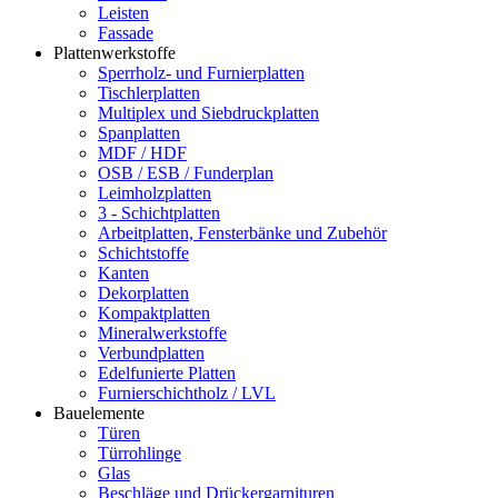
Leisten
Fassade
Plattenwerkstoffe
Sperrholz- und Furnierplatten
Tischlerplatten
Multiplex und Siebdruckplatten
Spanplatten
MDF / HDF
OSB / ESB / Funderplan
Leimholzplatten
3 - Schichtplatten
Arbeitplatten, Fensterbänke und Zubehör
Schichtstoffe
Kanten
Dekorplatten
Kompaktplatten
Mineralwerkstoffe
Verbundplatten
Edelfunierte Platten
Furnierschichtholz / LVL
Bauelemente
Türen
Türrohlinge
Glas
Beschläge und Drückergarnituren