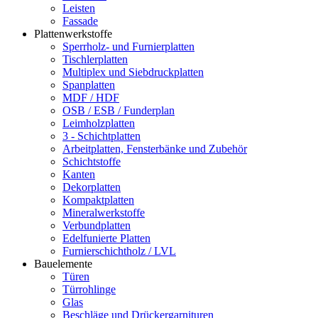
Leisten
Fassade
Plattenwerkstoffe
Sperrholz- und Furnierplatten
Tischlerplatten
Multiplex und Siebdruckplatten
Spanplatten
MDF / HDF
OSB / ESB / Funderplan
Leimholzplatten
3 - Schichtplatten
Arbeitplatten, Fensterbänke und Zubehör
Schichtstoffe
Kanten
Dekorplatten
Kompaktplatten
Mineralwerkstoffe
Verbundplatten
Edelfunierte Platten
Furnierschichtholz / LVL
Bauelemente
Türen
Türrohlinge
Glas
Beschläge und Drückergarnituren