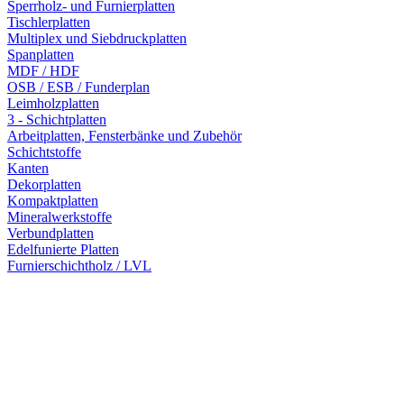
Sperrholz- und Furnierplatten
Tischlerplatten
Multiplex und Siebdruckplatten
Spanplatten
MDF / HDF
OSB / ESB / Funderplan
Leimholzplatten
3 - Schichtplatten
Arbeitplatten, Fensterbänke und Zubehör
Schichtstoffe
Kanten
Dekorplatten
Kompaktplatten
Mineralwerkstoffe
Verbundplatten
Edelfunierte Platten
Furnierschichtholz / LVL