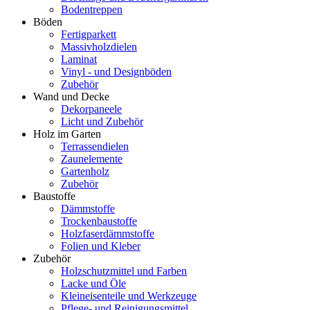
Bodentreppen
Böden
Fertigparkett
Massivholzdielen
Laminat
Vinyl - und Designböden
Zubehör
Wand und Decke
Dekorpaneele
Licht und Zubehör
Holz im Garten
Terrassendielen
Zaunelemente
Gartenholz
Zubehör
Baustoffe
Dämmstoffe
Trockenbaustoffe
Holzfaserdämmstoffe
Folien und Kleber
Zubehör
Holzschutzmittel und Farben
Lacke und Öle
Kleineisenteile und Werkzeuge
Pflege- und Reinigungsmittel