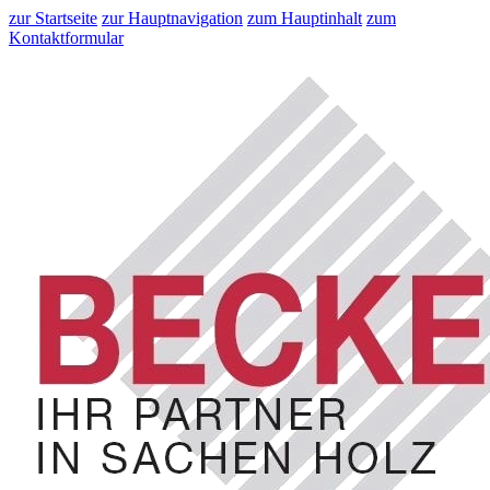
zur Startseite
zur Hauptnavigation
zum Hauptinhalt
zum
Kontaktformular