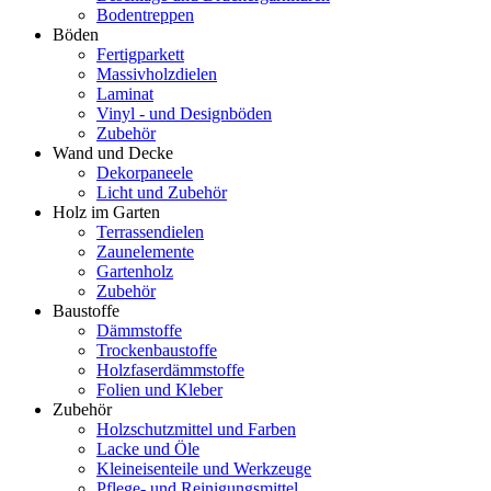
Bodentreppen
Böden
Fertigparkett
Massivholzdielen
Laminat
Vinyl - und Designböden
Zubehör
Wand und Decke
Dekorpaneele
Licht und Zubehör
Holz im Garten
Terrassendielen
Zaunelemente
Gartenholz
Zubehör
Baustoffe
Dämmstoffe
Trockenbaustoffe
Holzfaserdämmstoffe
Folien und Kleber
Zubehör
Holzschutzmittel und Farben
Lacke und Öle
Kleineisenteile und Werkzeuge
Pflege- und Reinigungsmittel