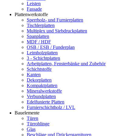
Leisten
Fassade
Plattenwerkstoffe
Sperrholz- und Furnierplatten
Tischlerplatten
Multiplex und Siebdruckplatten
Spanplatten
MDF / HDF
OSB / ESB / Funderplan
Leimholzplatten
3 - Schichtplatten
Arbeitplatten, Fensterbänke und Zubehör
Schichtstoffe
Kanten
Dekorplatten
Kompaktplatten
Mineralwerkstoffe
Verbundplatten
Edelfunierte Platten
Furnierschichtholz / LVL
Bauelemente
Türen
Türrohlinge
Glas
Beschläge und Drückergarnituren