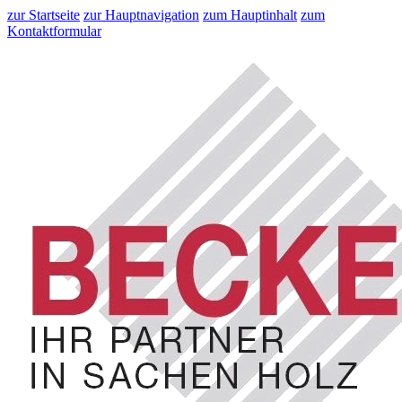
zur Startseite
zur Hauptnavigation
zum Hauptinhalt
zum
Kontaktformular