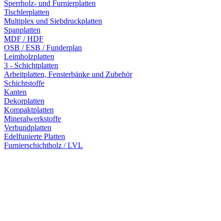
Sperrholz- und Furnierplatten
Tischlerplatten
Multiplex und Siebdruckplatten
Spanplatten
MDF / HDF
OSB / ESB / Funderplan
Leimholzplatten
3 - Schichtplatten
Arbeitplatten, Fensterbänke und Zubehör
Schichtstoffe
Kanten
Dekorplatten
Kompaktplatten
Mineralwerkstoffe
Verbundplatten
Edelfunierte Platten
Furnierschichtholz / LVL