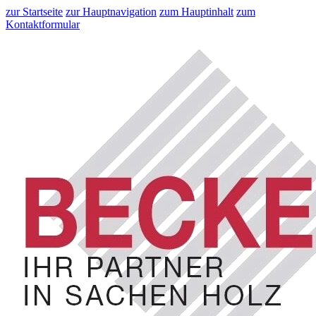
zur Startseite
zur Hauptnavigation
zum Hauptinhalt
zum
Kontaktformular