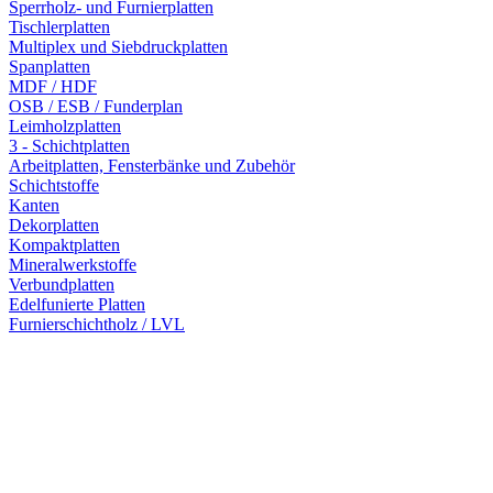
Sperrholz- und Furnierplatten
Tischlerplatten
Multiplex und Siebdruckplatten
Spanplatten
MDF / HDF
OSB / ESB / Funderplan
Leimholzplatten
3 - Schichtplatten
Arbeitplatten, Fensterbänke und Zubehör
Schichtstoffe
Kanten
Dekorplatten
Kompaktplatten
Mineralwerkstoffe
Verbundplatten
Edelfunierte Platten
Furnierschichtholz / LVL