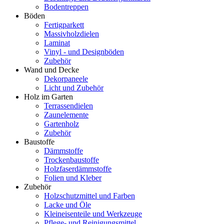
Bodentreppen
Böden
Fertigparkett
Massivholzdielen
Laminat
Vinyl - und Designböden
Zubehör
Wand und Decke
Dekorpaneele
Licht und Zubehör
Holz im Garten
Terrassendielen
Zaunelemente
Gartenholz
Zubehör
Baustoffe
Dämmstoffe
Trockenbaustoffe
Holzfaserdämmstoffe
Folien und Kleber
Zubehör
Holzschutzmittel und Farben
Lacke und Öle
Kleineisenteile und Werkzeuge
Pflege- und Reinigungsmittel