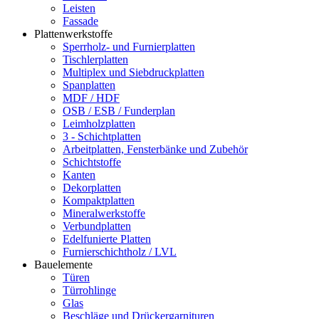
Leisten
Fassade
Plattenwerkstoffe
Sperrholz- und Furnierplatten
Tischlerplatten
Multiplex und Siebdruckplatten
Spanplatten
MDF / HDF
OSB / ESB / Funderplan
Leimholzplatten
3 - Schichtplatten
Arbeitplatten, Fensterbänke und Zubehör
Schichtstoffe
Kanten
Dekorplatten
Kompaktplatten
Mineralwerkstoffe
Verbundplatten
Edelfunierte Platten
Furnierschichtholz / LVL
Bauelemente
Türen
Türrohlinge
Glas
Beschläge und Drückergarnituren