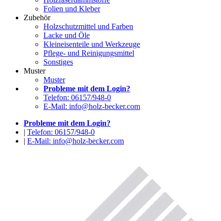
Folien und Kleber
Zubehör
Holzschutzmittel und Farben
Lacke und Öle
Kleineisenteile und Werkzeuge
Pflege- und Reinigungsmittel
Sonstiges
Muster
Muster
Probleme mit dem Login?
Telefon: 06157/948-0
E-Mail: info@holz-becker.com
Probleme mit dem Login?
|
Telefon: 06157/948-0
|
E-Mail: info@holz-becker.com