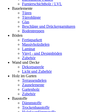
Furnierschichtholz / LVL
Bauelemente
Türen
Türrohlinge
Glas
Beschläge und Drückergarnituren
Bodentreppen
Böden
Fertigparkett
Massivholzdielen
Laminat
Vinyl - und Designböden
Zubehör
Wand und Decke
Dekorpaneele
Licht und Zubehör
Holz im Garten
Terrassendielen
Zaunelemente
Gartenholz
Zubehör
Baustoffe
Dämmstoffe
Trockenbaustoffe
Holzfaserdämmstoffe