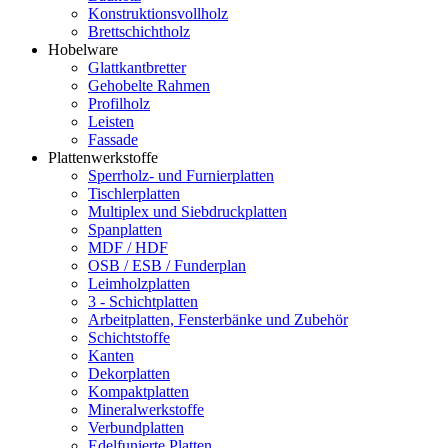
Konstruktionsvollholz
Brettschichtholz
Hobelware
Glattkantbretter
Gehobelte Rahmen
Profilholz
Leisten
Fassade
Plattenwerkstoffe
Sperrholz- und Furnierplatten
Tischlerplatten
Multiplex und Siebdruckplatten
Spanplatten
MDF / HDF
OSB / ESB / Funderplan
Leimholzplatten
3 - Schichtplatten
Arbeitplatten, Fensterbänke und Zubehör
Schichtstoffe
Kanten
Dekorplatten
Kompaktplatten
Mineralwerkstoffe
Verbundplatten
Edelfunierte Platten