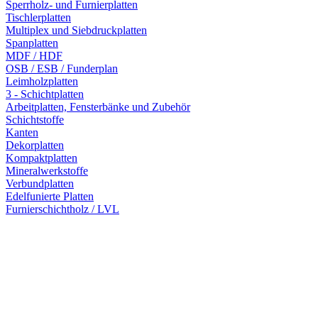
Sperrholz- und Furnierplatten
Tischlerplatten
Multiplex und Siebdruckplatten
Spanplatten
MDF / HDF
OSB / ESB / Funderplan
Leimholzplatten
3 - Schichtplatten
Arbeitplatten, Fensterbänke und Zubehör
Schichtstoffe
Kanten
Dekorplatten
Kompaktplatten
Mineralwerkstoffe
Verbundplatten
Edelfunierte Platten
Furnierschichtholz / LVL