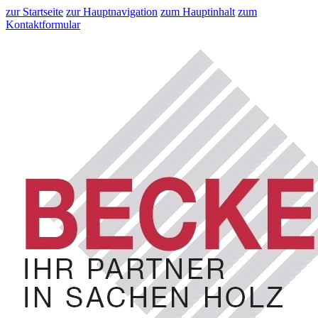
zur Startseite
zur Hauptnavigation
zum Hauptinhalt
zum
Kontaktformular