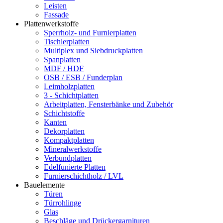
Leisten
Fassade
Plattenwerkstoffe
Sperrholz- und Furnierplatten
Tischlerplatten
Multiplex und Siebdruckplatten
Spanplatten
MDF / HDF
OSB / ESB / Funderplan
Leimholzplatten
3 - Schichtplatten
Arbeitplatten, Fensterbänke und Zubehör
Schichtstoffe
Kanten
Dekorplatten
Kompaktplatten
Mineralwerkstoffe
Verbundplatten
Edelfunierte Platten
Furnierschichtholz / LVL
Bauelemente
Türen
Türrohlinge
Glas
Beschläge und Drückergarnituren