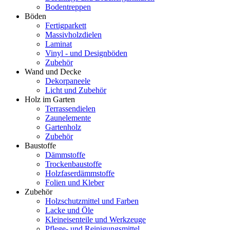
Bodentreppen
Böden
Fertigparkett
Massivholzdielen
Laminat
Vinyl - und Designböden
Zubehör
Wand und Decke
Dekorpaneele
Licht und Zubehör
Holz im Garten
Terrassendielen
Zaunelemente
Gartenholz
Zubehör
Baustoffe
Dämmstoffe
Trockenbaustoffe
Holzfaserdämmstoffe
Folien und Kleber
Zubehör
Holzschutzmittel und Farben
Lacke und Öle
Kleineisenteile und Werkzeuge
Pflege- und Reinigungsmittel