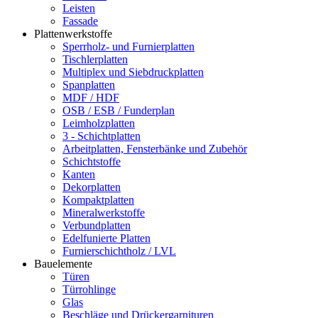
Leisten
Fassade
Plattenwerkstoffe
Sperrholz- und Furnierplatten
Tischlerplatten
Multiplex und Siebdruckplatten
Spanplatten
MDF / HDF
OSB / ESB / Funderplan
Leimholzplatten
3 - Schichtplatten
Arbeitplatten, Fensterbänke und Zubehör
Schichtstoffe
Kanten
Dekorplatten
Kompaktplatten
Mineralwerkstoffe
Verbundplatten
Edelfunierte Platten
Furnierschichtholz / LVL
Bauelemente
Türen
Türrohlinge
Glas
Beschläge und Drückergarnituren