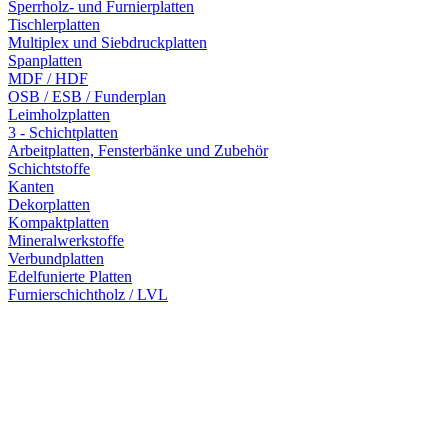
Sperrholz- und Furnierplatten
Tischlerplatten
Multiplex und Siebdruckplatten
Spanplatten
MDF / HDF
OSB / ESB / Funderplan
Leimholzplatten
3 - Schichtplatten
Arbeitplatten, Fensterbänke und Zubehör
Schichtstoffe
Kanten
Dekorplatten
Kompaktplatten
Mineralwerkstoffe
Verbundplatten
Edelfunierte Platten
Furnierschichtholz / LVL