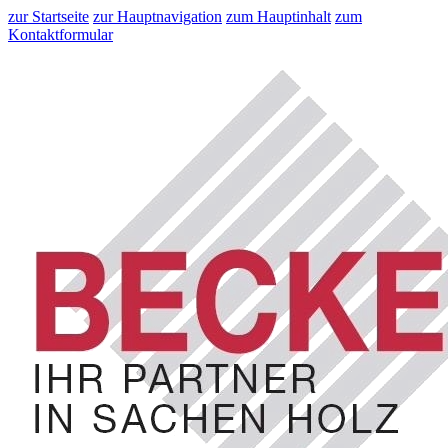
zur Startseite
zur Hauptnavigation
zum Hauptinhalt
zum
Kontaktformular