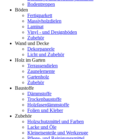
Bodentreppen
Böden
Fertigparkett
Massivholzdielen
Laminat
Vinyl - und Designböden
Zubehör
Wand und Decke
Dekorpaneele
Licht und Zubehör
Holz im Garten
Terrassendielen
Zaunelemente
Gartenholz
Zubehör
Baustoffe
Dämmstoffe
Trockenbaustoffe
Holzfaserdämmstoffe
Folien und Kleber
Zubehör
Holzschutzmittel und Farben
Lacke und Öle
Kleineisenteile und Werkzeuge
Pflege- und Reinigungsmittel