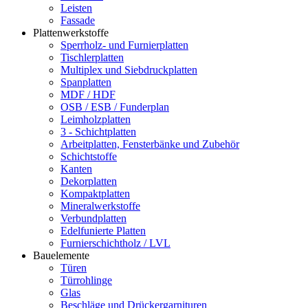
Leisten
Fassade
Plattenwerkstoffe
Sperrholz- und Furnierplatten
Tischlerplatten
Multiplex und Siebdruckplatten
Spanplatten
MDF / HDF
OSB / ESB / Funderplan
Leimholzplatten
3 - Schichtplatten
Arbeitplatten, Fensterbänke und Zubehör
Schichtstoffe
Kanten
Dekorplatten
Kompaktplatten
Mineralwerkstoffe
Verbundplatten
Edelfunierte Platten
Furnierschichtholz / LVL
Bauelemente
Türen
Türrohlinge
Glas
Beschläge und Drückergarnituren