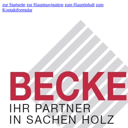
zur Startseite
zur Hauptnavigation
zum Hauptinhalt
zum
Kontaktformular