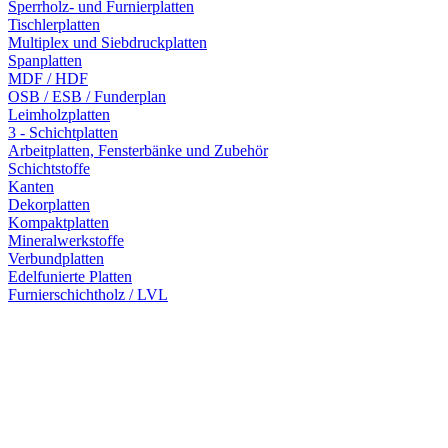
Sperrholz- und Furnierplatten
Tischlerplatten
Multiplex und Siebdruckplatten
Spanplatten
MDF / HDF
OSB / ESB / Funderplan
Leimholzplatten
3 - Schichtplatten
Arbeitplatten, Fensterbänke und Zubehör
Schichtstoffe
Kanten
Dekorplatten
Kompaktplatten
Mineralwerkstoffe
Verbundplatten
Edelfunierte Platten
Furnierschichtholz / LVL