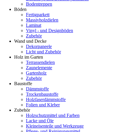
Bodentreppen
Böden
Fertigparkett
Massivholzdielen
Laminat
Vinyl - und Designböden
Zubehör
Wand und Decke
Dekorpaneele
Licht und Zubehör
Holz im Garten
Terrassendielen
Zaunelemente
Gartenholz
Zubehör
Baustoffe
Dämmstoffe
Trockenbaustoffe
Holzfaserdämmstoffe
Folien und Kleber
Zubehör
Holzschutzmittel und Farben
Lacke und Öle
Kleineisenteile und Werkzeuge
Pflege- und Reinigungsmittel